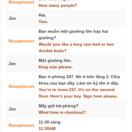
Receptionist
How
many
people?
Hai.
Jim
Two
.
Bạn muốn một giường lớn hay hai
giường?
Receptionist
Would
you
like
a
king
size
bed
or
two
double
beds?
Một giường lớn.
Jim
King
size
please.
Bạn ở phòng 237. Nó ở trên tầng 2. Chìa
khóa của bạn đây. Làm ơn ký tên ở đây.
Receptionist
You’re
in
room
237.
It’s
on
the
second
floor.
Here’s
your
key.
Sign
here
please.
Mấy giờ trả phòng?
Jim
What
time
is
checkout?
11:30 sáng.
Receptionist
11:30AM