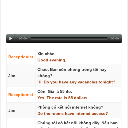
00:00
00:00
Xin chào.
Receptionist
Good
evening.
Chào. Bạn còn phòng trống tối nay
Jim
không?
Hi.
Do
you
have
any
vacancies
tonight?
Còn. Giá là 55 đô.
Receptionist
Yes.
The
rate
is
55
dollars.
Phòng có kết nối internet không?
Jim
Do
the
rooms
have
internet
access?
Chúng tôi có kết nối không dây. Nếu bạn