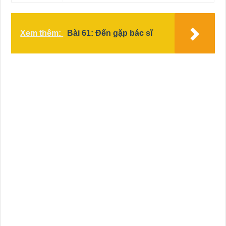
Xem thêm:
Bài 61: Đến gặp bác sĩ