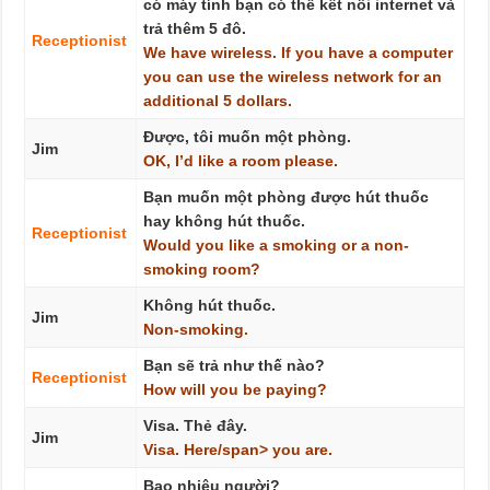
có máy tính bạn có thể kết nối internet và
trả thêm 5 đô.
Receptionist
We
have
wireless.
If
you
have
a
computer
you
can
use
the
wireless
network
for
an
additional
5
dollars.
Được, tôi muốn một phòng.
Jim
OK,
I’d
like
a
room
please.
Bạn muốn một phòng được hút thuốc
hay không hút thuốc.
Receptionist
Would
you
like
a
smoking
or
a
non-
smoking
room?
Không hút thuốc.
Jim
Non-smoking.
Bạn sẽ trả như thế nào?
Receptionist
How
will
you
be
paying?
Visa. Thẻ đây.
Jim
Visa.
Here/span> you are.
Bao nhiêu người?