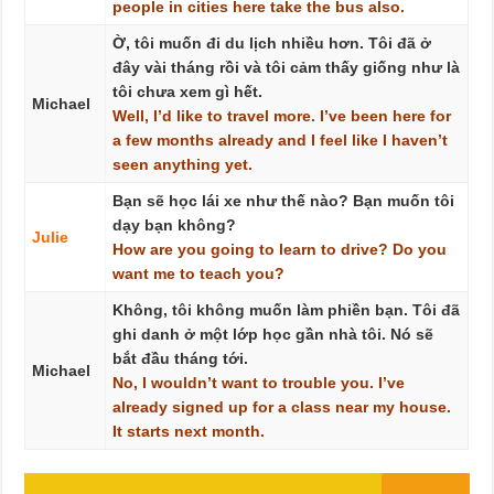
people
in
cities
here
take
the
bus
also.
Ờ, tôi muốn đi du lịch nhiều hơn. Tôi đã ở
đây vài tháng rồi và tôi cảm thấy giống như là
tôi chưa xem gì hết.
Michael
Well,
I’d
like
to
travel
more.
I’ve
been
here
for
a
few
months
already
and
I
feel
like
I
haven’t
seen
anything
yet.
Bạn sẽ học lái xe như thế nào? Bạn muốn tôi
dạy bạn không?
Julie
How
are
you
going
to
learn
to
drive?
Do
you
want
me
to
teach
you?
Không, tôi không muốn làm phiền bạn. Tôi đã
ghi danh ở một lớp học gần nhà tôi. Nó sẽ
bắt đầu tháng tới.
Michael
No,
I
wouldn’t
want
to
trouble
you.
I’ve
already
signed
up
for
a
class
near
my
house.
It
starts
next
month.