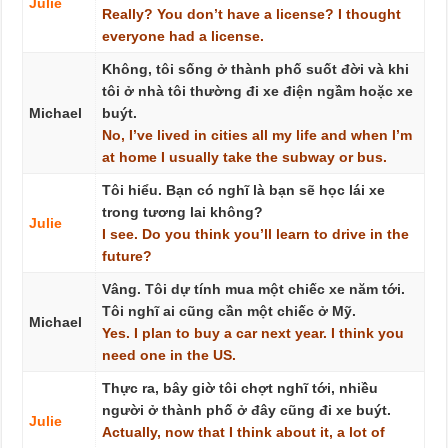
Julie
Really?
You
don’t
have
a
license?
I
thought
everyone
had
a
license.
Không, tôi sống ở thành phố suốt đời và khi
tôi ở nhà tôi thường đi xe điện ngầm hoặc xe
Michael
buýt.
No,
I’ve
lived
in
cities
all
my
life
and
when
I’m
at
home
I
usually
take
the
subway
or
bus.
Tôi hiểu. Bạn có nghĩ là bạn sẽ học lái xe
trong tương lai không?
Julie
I
see.
Do
you
think
you’ll
learn
to
drive
in
the
future?
Vâng. Tôi dự tính mua một chiếc xe năm tới.
Tôi nghĩ ai cũng cần một chiếc ở Mỹ.
Michael
Yes.
I
plan
to
buy
a
car
next
year.
I
think
you
need
one
in
the
US.
Thực ra, bây giờ tôi chợt nghĩ tới, nhiều
người ở thành phố ở đây cũng đi xe buýt.
Julie
Actually,
now
that
I
think
about
it,
a
lot
of