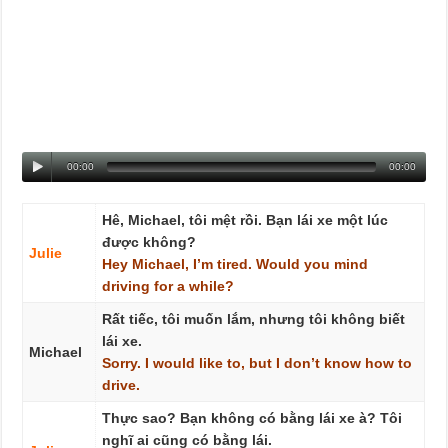
00:00
00:00
Hê, Michael, tôi mệt rồi. Bạn lái xe một lúc
được không?
Julie
Hey
Michael,
I’m
tired.
Would
you
mind
driving
for
a
while?
Rất tiếc, tôi muốn lắm, nhưng tôi không biết
lái xe.
Michael
Sorry.
I
would
like
to,
but
I
don’t
know
how
to
drive.
Thực sao? Bạn không có bằng lái xe à? Tôi
nghĩ ai cũng có bằng lái.