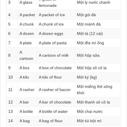
3
A glass
Một ly nước chanh
lemonade
4
A packet
A packet of ice
Một gói đá
5
A chunk
A chunk of ice
Một mảnh đá
6
A dozen
A dozen eggs
Một tá (12 cái)
7
A plate
A plate of pasta
Một đĩa mì ống
A
8
A cartoon of milk
Một hộp sữa
cartoon
9
A box
A box of chocolate
Một hộp sô cô la
10
A kilo
A kilo of flour
Một ký (kg)
Một miếng thịt xông
11
A rasher
A rasher of bacon
khói
12
A bar
A bar of chocolate
Một thanh sô cô la
13
A bottle
A bottle of water
Một chai nước
14
A bag
A bag of flour
Một túi bột mì