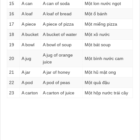
15
A can
A can of soda
Một lon nước ngọt
16
A loaf
A loaf of bread
Một ổ bánh
17
A piece
A piece of pizza
Một miếng pizza
18
A bucket
A bucket of water
Một xô nước
19
A bowl
A bowl of soup
Một bát soup
A jug of orange
20
A jug
Một bình nước cam
juice
21
A jar
A jar of honey
Một hũ mật ong
22
A pod
A pod of peas
Một quả đậu
23
A carton
A carton of juice
Một hộp nước trái cây