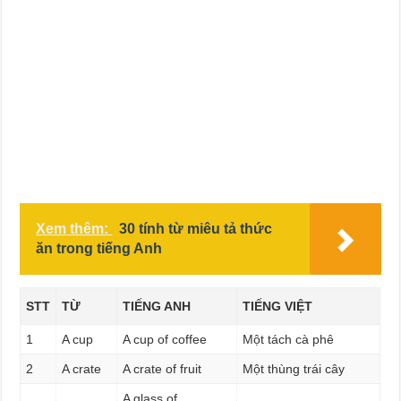
Xem thêm:
30 tính từ miêu tả thức
ăn trong tiếng Anh
STT
TỪ
TIẾNG ANH
TIẾNG VIỆT
1
A cup
A cup of coffee
Một tách cà phê
2
A crate
A crate of fruit
Một thùng trái cây
A glass of