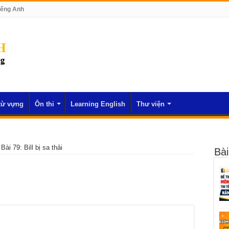
iếng Anh
từ vựng
Ôn thi
Learning English
Thư viện
Bài 79: Bill bị sa thải
Bài