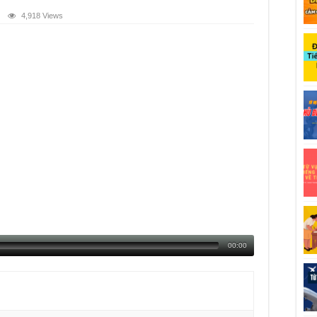
4,918 Views
00:00