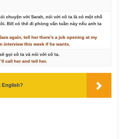
nói chuyện với Sarah, nói với cô ta là có một chỗ
ôi. Bill có thể đi phỏng vấn tuần này nếu anh ta
Sara
again,
tell
her
there’s
a
job
opening
at
my
n
interview
this
week
if
he
wants.
sẽ gọi cô ta và nói với cô ta.
I’ll
call
her
and
tell
her.
k English?