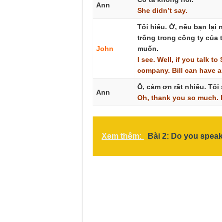
Ann
She
didn’t
say.
Tôi hiểu. Ờ, nếu bạn lại 
trống trong công ty của t
John
muốn.
I
see.
Well,
if
you
talk
to
company.
Bill
can
have
a
Ô, cám ơn rất nhiều. Tôi 
Ann
Oh,
thank
you
so
much.
Xem thêm:
Bài 2: Do you spea