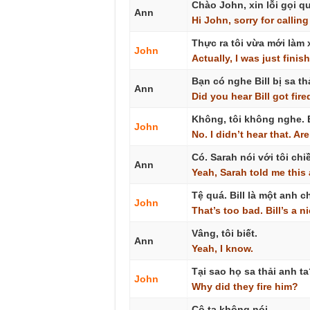
Chào John, xin lỗi gọi q
Ann
Hi
John,
sorry
for
calling
Thực ra tôi vừa mới làm 
John
Actually,
I
was
just
finis
Bạn có nghe Bill bị sa 
Ann
Did
you
hear
Bill
got
fire
Không, tôi không nghe.
John
No.
I
didn’t
hear
that.
Are
Có. Sarah nói với tôi ch
Ann
Yeah,
Sarah
told
me
this
Tệ quá. Bill là một anh 
John
That’s
too
bad.
Bill’s
a
ni
Vâng, tôi biết.
Ann
Yeah,
I
know.
Tại sao họ sa thải anh ta
John
Why
did
they
fire
him?
Cô ta không nói.