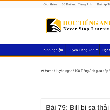
Giới thiệu
50 Bài luận Tiếng Anh
Bài tập T
Kinh nghiệm
Luyện Tiếng Anh
Học 
Home
/
Luyện nghe
/
100 Tiếng Anh giao tiếp
/
Bài 79: Bill bị sa thải