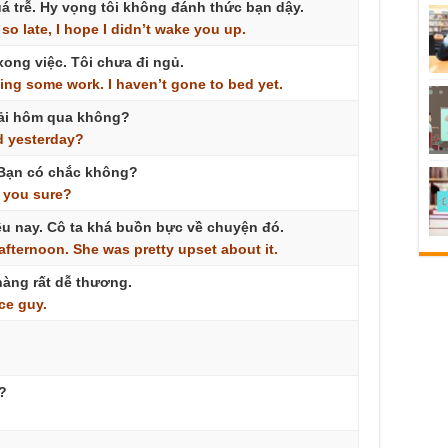
uá trễ. Hy vọng tôi không đánh thức bạn dậy.
so
late,
I
hope
I
didn’t
wake
you
up.
xong việc. Tôi chưa đi ngủ.
hing
some
work.
I
haven’t
gone
to
bed
yet.
thải hôm qua không?
d
yesterday?
 Bạn có chắc không?
you
sure?
iều nay. Cô ta khá buồn bực về chuyện đó.
afternoon.
She
was
pretty
upset
about
it.
chàng rất dễ thương.
ce
guy.
?