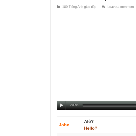
100 Tiếng Anh giao tiếp
Leave a comment
00:00
Alô?
John
Hello?