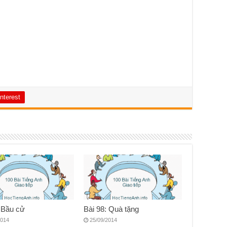
nterest
: Bầu cử
Bài 98: Quà tặng
2014
25/09/2014