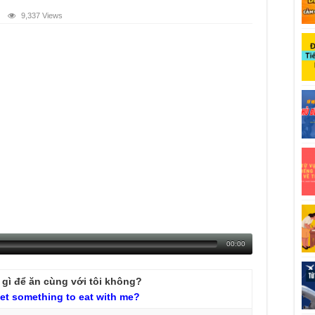
9,337 Views
00:00
gì để ăn cùng với tôi không?
et
something
to
eat
with
me?