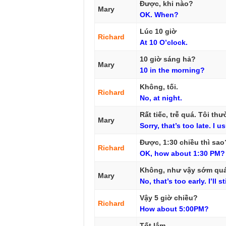
Được, khi nào?
Mary
OK.
When?
Lúc 10 giờ
Richard
At
10
O’clock.
10 giờ sáng hả?
Mary
10
in
the
morning?
Không, tối.
Richard
No,
at
night.
Rất tiếc, trễ quá. Tôi th
Mary
Sorry,
that’s
too
late.
I
us
Được, 1:30 chiều thì sao
Richard
OK,
how
about
1:30
PM?
Không, như vậy sớm quá.
Mary
No,
that’s
too
early.
I’ll
sti
Vậy 5 giờ chiều?
Richard
How
about
5:00PM?
Tốt lắm.