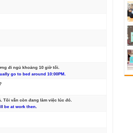
ường đi ngủ khoảng 10 giờ tối.
ually
go
to
bed
around
10:00PM.
?
 Tôi vẫn còn đang làm việc lúc đó.
ll
be
at
work
then.