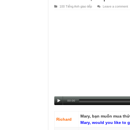
100 Tiếng Anh giao tiếp
Leave a comment
00:00
Mary, bạn muốn mua thứ 
Richard
Mary,
would
you
like
to
g