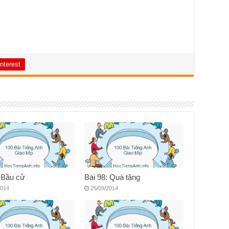
nterest
: Bầu cử
Bài 98: Quà tặng
2014
25/09/2014