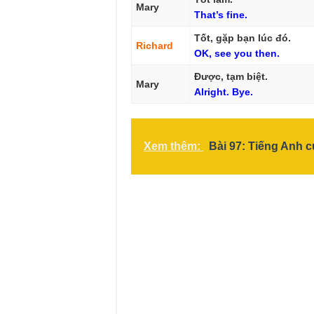
Mary
That’s
fine.
Tốt, gặp bạn lúc đó.
Richard
OK,
see
you
then.
Được, tạm biệt.
Mary
Alright.
Bye.
Xem thêm:
Bài 97: Tiếng Anh củ