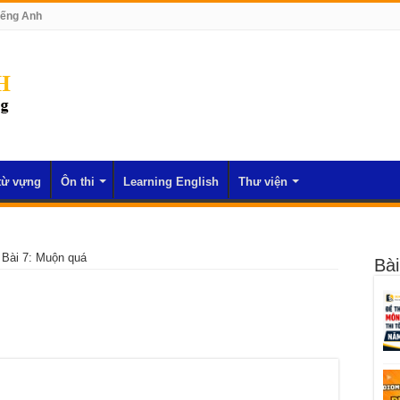
iếng Anh
từ vựng
Ôn thi
Learning English
Thư viện
Bài 7: Muộn quá
Bài