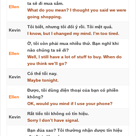
ta sẽ đi mua sắm.
Ellen
What
do
you
mean?
I
thought
you
said
we
were
going
shopping
.
Tôi biết, nhưng tôi đổi ý rồi. Tôi mệt quá.
Kevin
I
know,
but
I
changed
my
mind.
I’m
too
tired.
Ờ, tôi còn phải mua nhiều thứ. Bạn nghĩ khi
nào chúng ta sẽ đi?
Ellen
Well,
I
still
have
a
lot
of
stuff
to
buy.
When
do
you
think
we’ll
go?
Có thể tối nay.
Kevin
Maybe
tonight.
Được, tôi dùng điện thoại của bạn có phiền
Ellen
không?
OK,
would
you
mind
if
I
use
your
phone?
Rất tiếc tôi không có tín hiệu.
Kevin
Sorry
I
don’t
have
signal.
Bạn đủa sao? Tôi thường nhận được tín hiệu