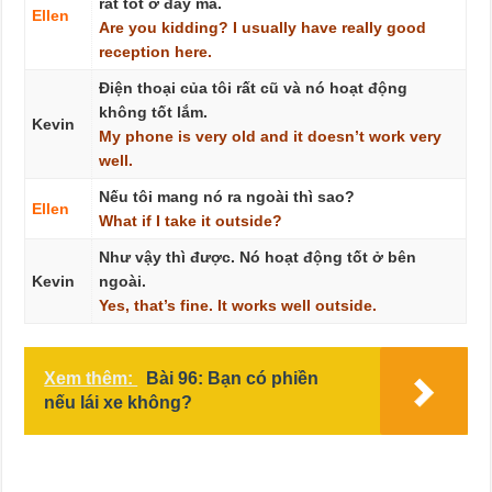
rất tốt ở đây mà.
Ellen
Are
you
kidding?
I
usually
have
really
good
reception
here.
Điện thoại của tôi rất cũ và nó hoạt động
không tốt lắm.
Kevin
My
phone
is
very
old
and
it
doesn’t
work
very
well.
Nếu tôi mang nó ra ngoài thì sao?
Ellen
What
if
I
take
it
outside?
Như vậy thì được. Nó hoạt động tốt ở bên
Kevin
ngoài.
Yes,
that’s
fine.
It
works
well
outside.
Xem thêm:
Bài 96: Bạn có phiền
nếu lái xe không?