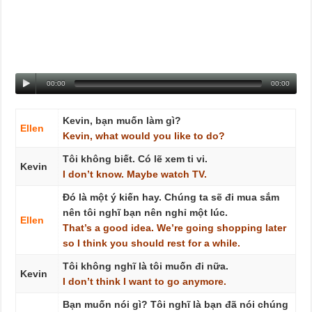
00:00
00:00
Kevin, bạn muốn làm gì?
Ellen
Kevin,
what
would
you
like
to
do?
Tôi không biết. Có lẽ xem ti vi.
Kevin
I
don’t
know.
Maybe
watch
TV.
Đó là một ý kiến hay. Chúng ta sẽ đi mua sắm
nên tôi nghĩ bạn nên nghỉ một lúc.
Ellen
That’s
a
good
idea.
We’re
going
shopping
later
so
I
think
you
should
rest
for
a
while.
Tôi không nghĩ là tôi muốn đi nữa.
Kevin
I
don’t
think
I
want
to
go
anymore.
Bạn muốn nói gì? Tôi nghĩ là bạn đã nói chúng