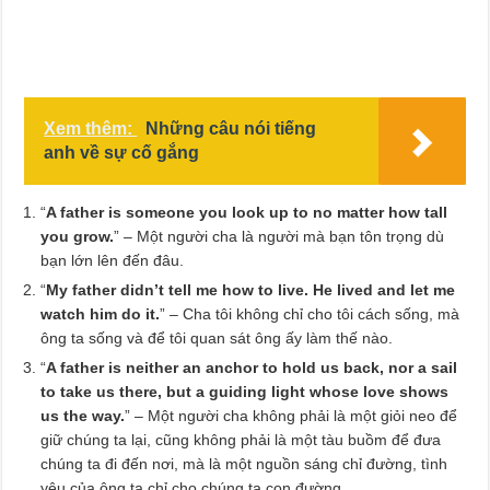
Xem thêm:
Những câu nói tiếng
anh về sự cố gắng
“
A father is someone you look up to no matter how tall
you grow.
” – Một người cha là người mà bạn tôn trọng dù
bạn lớn lên đến đâu.
“
My father didn’t tell me how to live. He lived and let me
watch him do it.
” – Cha tôi không chỉ cho tôi cách sống, mà
ông ta sống và để tôi quan sát ông ấy làm thế nào.
“
A father is neither an anchor to hold us back, nor a sail
to take us there, but a guiding light whose love shows
us the way.
” – Một người cha không phải là một giỏi neo để
giữ chúng ta lại, cũng không phải là một tàu buồm để đưa
chúng ta đi đến nơi, mà là một nguồn sáng chỉ đường, tình
yêu của ông ta chỉ cho chúng ta con đường.