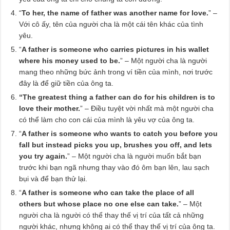
“
To her, the name of father was another name for love.
” –
Với cô ấy, tên của người cha là một cái tên khác của tình
yêu.
“
A father is someone who carries pictures in his wallet
where his money used to be.
” – Một người cha là người
mang theo những bức ảnh trong ví tiền của mình, nơi trước
đây là để giữ tiền của ông ta.
“The greatest thing a father can do for his children is to
love their mother.
” – Điều tuyệt vời nhất mà một người cha
có thể làm cho con cái của mình là yêu vợ của ông ta.
“
A father is someone who wants to catch you before you
fall but instead picks you up, brushes you off, and lets
you try again.
” – Một người cha là người muốn bắt bạn
trước khi bạn ngã nhưng thay vào đó ôm bạn lên, lau sạch
bụi và để bạn thử lại.
“
A father is someone who can take the place of all
others but whose place no one else can take.
” – Một
người cha là người có thể thay thế vị trí của tất cả những
người khác, nhưng không ai có thể thay thế vị trí của ông ta.