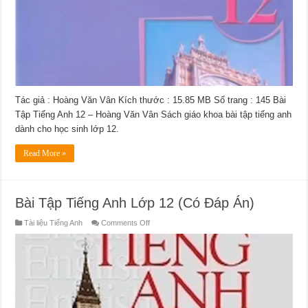
Tác giả : Hoàng Văn Vân Kích thước : 15.85 MB Số trang : 145 Bài
Tập Tiếng Anh 12 – Hoàng Văn Vân Sách giáo khoa bài tập tiếng anh
dành cho học sinh lớp 12.
Read More »
Bài Tập Tiếng Anh Lớp 12 (Có Đáp Án)
on
Tài liệu Tiếng Anh
Comments Off
Bài
Tập
Tiếng
Anh
Lớp
12
(Có
Đáp
Án)