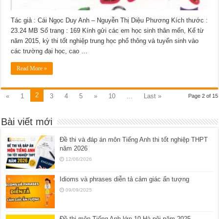
Tác giả : Cái Ngọc Duy Anh – Nguyễn Thị Diệu Phương Kích thước :
23.24 MB Số trang : 169 Kính gửi các em học sinh thân mến, Kể từ
năm 2015, kỳ thi tốt nghiệp trung học phổ thông và tuyển sinh vào
các trường đại học, cao …
Read More »
2
«
1
3
4
5
»
10
...
Last »
Page 2 of 15
Bài viết mới
Đề thi và đáp án môn Tiếng Anh thi tốt nghiệp THPT
năm 2026
12/06/2026
Idioms và phrases diễn tả cảm giác ấn tượng
09/09/2025
Đề thi môn Tiếng Anh lớp 10 Hà nội năm 2025