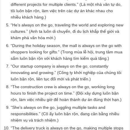
different projects for multiple clients.” (Là một nhà văn tự do,
tôi luôn bận rộn, làm việc trên các dự án khác nhau cho
nhiều khách hàng.)
“He’s always on the go, traveling the world and exploring new
cultures.” (Anh ta luôn di chuyển, đi du lịch khắp thế giới và
khám phá văn hóa mới.)
“During the holiday season, the mall is always on the go with
shoppers looking for gifts.” (Trong mùa lễ hội, trung tâm mua
sắm luôn bận rộn với khách hàng tìm kiếm quà tặng.)
“Our startup company is always on the go, constantly
innovating and growing.” (Công ty khởi nghiệp của chúng tôi
luôn bận rộn, liên tục đổi mới và phát triển.)
“The construction crew is always on the go, working long
hours to finish the project on time.” (Đội xây dựng luôn bận
rộn, làm việc nhiều giờ để hoàn thành dự án đúng thời hạn.)
“She’s always on the go, juggling multiple tasks and
responsibilities.” (Cô ấy luôn bận rộn, đang cân bằng nhiều
nhiệm vụ và trách nhiệm.)
“The delivery truck is always on the go, making multiple stops