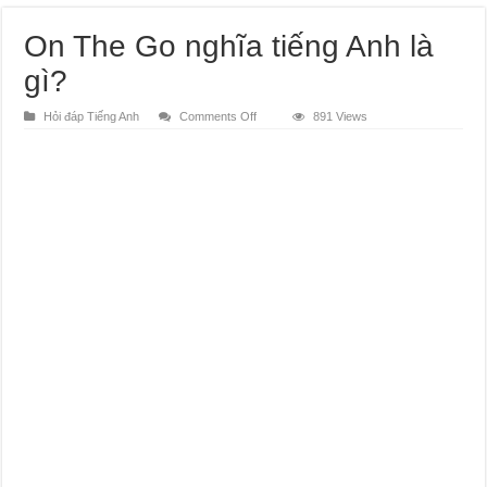
On The Go nghĩa tiếng Anh là
gì?
on
Hỏi đáp Tiếng Anh
Comments Off
891 Views
On
The
Go
nghĩa
tiếng
Anh
là
gì?