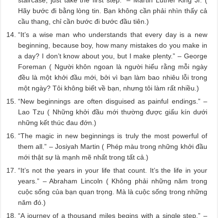
Hãy bước đi bằng lòng tin. Bạn không cần phải nhìn thấy cả
cầu thang, chỉ cần bước đi bước đầu tiên.)
“It’s a wise man who understands that every day is a new
beginning, because boy, how many mistakes do you make in
a day? I don’t know about you, but I make plenty.” – George
Foreman ( Người khôn ngoan là người hiểu rằng mỗi ngày
đều là một khởi đầu mới, bởi vì bạn làm bao nhiêu lỗi trong
một ngày? Tôi không biết về bạn, nhưng tôi làm rất nhiều.)
“New beginnings are often disguised as painful endings.” –
Lao Tzu ( Những khởi đầu mới thường được giấu kín dưới
những kết thúc đau đớn.)
“The magic in new beginnings is truly the most powerful of
them all.” – Josiyah Martin ( Phép màu trong những khởi đầu
mới thật sự là mạnh mẽ nhất trong tất cả.)
“It’s not the years in your life that count. It’s the life in your
years.” – Abraham Lincoln ( Không phải những năm trong
cuộc sống của bạn quan trọng. Mà là cuộc sống trong những
năm đó.)
“A journey of a thousand miles begins with a single step.” –