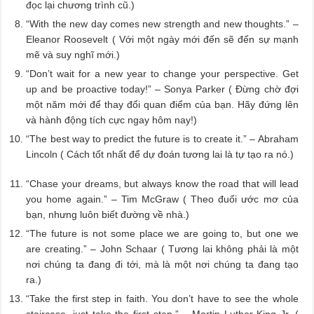
đọc lại chương trình cũ.)
“With the new day comes new strength and new thoughts.” –
Eleanor Roosevelt ( Với một ngày mới đến sẽ đến sự mạnh
mẽ và suy nghĩ mới.)
“Don’t wait for a new year to change your perspective. Get
up and be proactive today!” – Sonya Parker ( Đừng chờ đợi
một năm mới để thay đổi quan điểm của bạn. Hãy đứng lên
và hành động tích cực ngay hôm nay!)
“The best way to predict the future is to create it.” – Abraham
Lincoln ( Cách tốt nhất để dự đoán tương lai là tự tạo ra nó.)
“Chase your dreams, but always know the road that will lead
you home again.” – Tim McGraw ( Theo đuổi ước mơ của
bạn, nhưng luôn biết đường về nhà.)
“The future is not some place we are going to, but one we
are creating.” – John Schaar ( Tương lai không phải là một
nơi chúng ta đang đi tới, mà là một nơi chúng ta đang tạo
ra.)
“Take the first step in faith. You don’t have to see the whole
staircase, just take the first step.” – Martin Luther King Jr. (