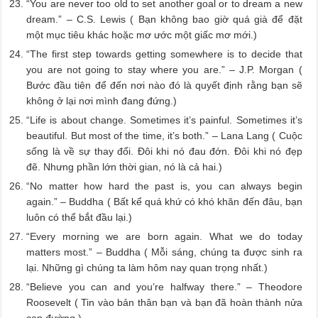
“You are never too old to set another goal or to dream a new
dream.” – C.S. Lewis ( Bạn không bao giờ quá già để đặt
một mục tiêu khác hoặc mơ ước một giấc mơ mới.)
“The first step towards getting somewhere is to decide that
you are not going to stay where you are.” – J.P. Morgan (
Bước đầu tiên để đến nơi nào đó là quyết định rằng bạn sẽ
không ở lại nơi mình đang đứng.)
“Life is about change. Sometimes it’s painful. Sometimes it’s
beautiful. But most of the time, it’s both.” – Lana Lang ( Cuộc
sống là về sự thay đổi. Đôi khi nó đau đớn. Đôi khi nó đẹp
đẽ. Nhưng phần lớn thời gian, nó là cả hai.)
“No matter how hard the past is, you can always begin
again.” – Buddha ( Bất kể quá khứ có khó khăn đến đâu, bạn
luôn có thể bắt đầu lại.)
“Every morning we are born again. What we do today
matters most.” – Buddha ( Mỗi sáng, chúng ta được sinh ra
lại. Những gì chúng ta làm hôm nay quan trọng nhất.)
“Believe you can and you’re halfway there.” – Theodore
Roosevelt ( Tin vào bản thân bạn và bạn đã hoàn thành nửa
con đường.)