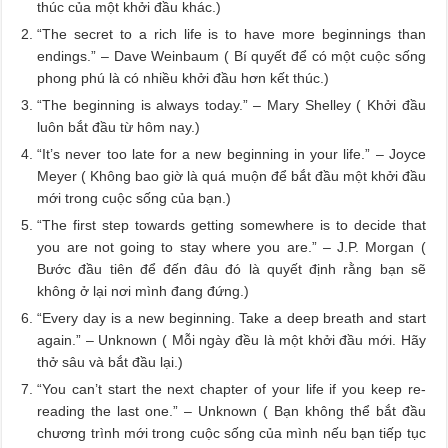
thúc của một khởi đầu khác.)
“The secret to a rich life is to have more beginnings than
endings.” – Dave Weinbaum ( Bí quyết để có một cuộc sống
phong phú là có nhiều khởi đầu hơn kết thúc.)
“The beginning is always today.” – Mary Shelley ( Khởi đầu
luôn bắt đầu từ hôm nay.)
“It’s never too late for a new beginning in your life.” – Joyce
Meyer ( Không bao giờ là quá muộn để bắt đầu một khởi đầu
mới trong cuộc sống của bạn.)
“The first step towards getting somewhere is to decide that
you are not going to stay where you are.” – J.P. Morgan (
Bước đầu tiên để đến đâu đó là quyết định rằng bạn sẽ
không ở lại nơi mình đang đứng.)
“Every day is a new beginning. Take a deep breath and start
again.” – Unknown ( Mỗi ngày đều là một khởi đầu mới. Hãy
thở sâu và bắt đầu lại.)
“You can’t start the next chapter of your life if you keep re-
reading the last one.” – Unknown ( Bạn không thể bắt đầu
chương trình mới trong cuộc sống của mình nếu bạn tiếp tục