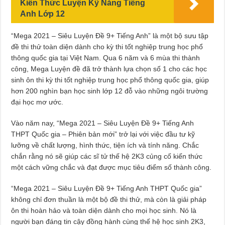
Kiến Thức Luyện Kỹ Năng Tiếng
Anh Lớp 12
“Mega 2021 – Siêu Luyện Đề 9+ Tiếng Anh” là một bộ sưu tập
đề thi thử toàn diện dành cho kỳ thi tốt nghiệp trung học phổ
thông quốc gia tại Việt Nam. Qua 6 năm và 6 mùa thi thành
công, Mega Luyện đề đã trở thành lựa chọn số 1 cho các học
sinh ôn thi kỳ thi tốt nghiệp trung học phổ thông quốc gia, giúp
hơn 200 nghìn bạn học sinh lớp 12 đỗ vào những ngôi trường
đại học mơ ước.
Vào năm nay, “Mega 2021 – Siêu Luyện Đề 9+ Tiếng Anh
THPT Quốc gia – Phiên bản mới” trở lại với việc đầu tư kỹ
lưỡng về chất lượng, hình thức, tiện ích và tính năng. Chắc
chắn rằng nó sẽ giúp các sĩ tử thế hệ 2K3 củng cố kiến thức
một cách vững chắc và đạt được mục tiêu điểm số thành công.
“Mega 2021 – Siêu Luyện Đề 9+ Tiếng Anh THPT Quốc gia”
không chỉ đơn thuần là một bộ đề thi thử, mà còn là giải pháp
ôn thi hoàn hảo và toàn diện dành cho mọi học sinh. Nó là
người bạn đáng tin cậy đồng hành cùng thế hệ học sinh 2K3,