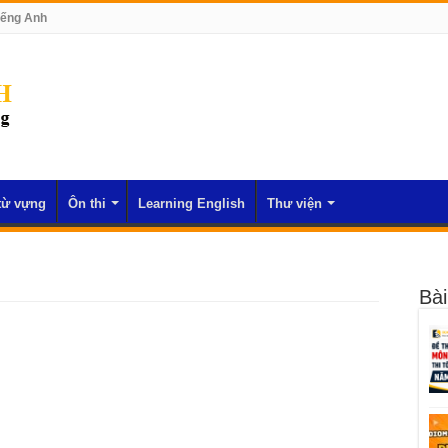
iếng Anh
từ vựng
Ôn thi
Learning English
Thư viện
Bài