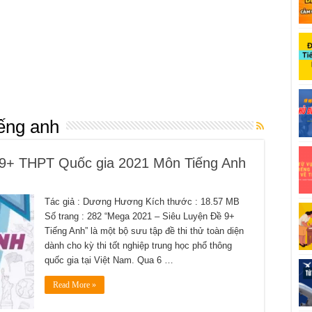
iếng anh
 9+ THPT Quốc gia 2021 Môn Tiếng Anh
Tác giả : Dương Hương Kích thước : 18.57 MB
Số trang : 282 “Mega 2021 – Siêu Luyện Đề 9+
Tiếng Anh” là một bộ sưu tập đề thi thử toàn diện
dành cho kỳ thi tốt nghiệp trung học phổ thông
quốc gia tại Việt Nam. Qua 6 …
Read More »