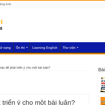
iếng Anh
từ vựng
Ôn thi
Learning English
Thư viện
nào để phát triển ý cho một bài luận?
Bài
triển ý cho một bài luận?