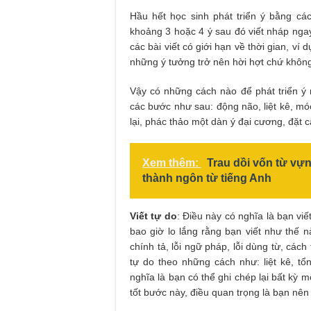
Hầu hết học sinh phát triển ý bằng các
khoảng 3 hoặc 4 ý sau đó viết nháp ngay
các bài viết có giới hạn về thời gian, ví
những ý tưởng trở nên hời hợt chứ không
Vậy có những cách nào để phát triển ý 
các bước như sau: động não, liệt kê, mó
lại, phác thảo một dàn ý đại cương, đặt câ
Xem thêm:
Trau dồi vốn từ vựn
thành ngôn từ tiếng Anh
Viết tự do
: Điều này có nghĩa là bạn vi
bao giờ lo lắng rằng bạn viết như thế n
chính tả, lỗi ngữ pháp, lỗi dùng từ, cách
tự do theo những cách như: liệt kê, tổ
nghĩa là bạn có thể ghi chép lại bất kỳ 
tốt bước này, điều quan trọng là bạn nê