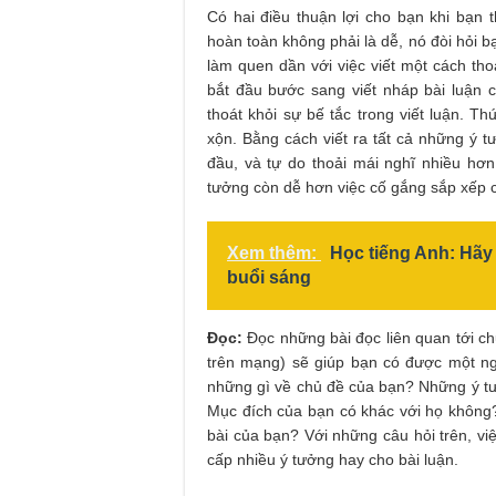
Có hai điều thuận lợi cho bạn khi bạn t
hoàn toàn không phải là dễ, nó đòi hỏi b
làm quen dần với việc viết một cách tho
bắt đầu bước sang viết nháp bài luận c
thoát khỏi sự bế tắc trong viết luận. Th
xộn. Bằng cách viết ra tất cả những ý 
đầu, và tự do thoải mái nghĩ nhiều hơn
tưởng còn dễ hơn việc cố gắng sắp xếp 
Xem thêm:
Học tiếng Anh: Hãy
buổi sáng
Đọc:
Đọc những bài đọc liên quan tới ch
trên mạng) sẽ giúp bạn có được một ng
những gì về chủ đề của bạn? Những ý tưở
Mục đích của bạn có khác với họ không
bài của bạn? Với những câu hỏi trên, vi
cấp nhiều ý tưởng hay cho bài luận.