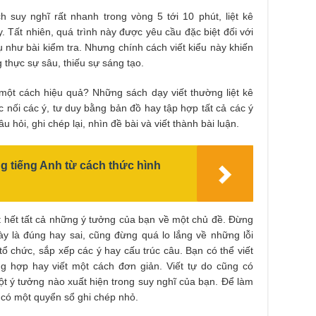
h suy nghĩ rất nhanh trong vòng 5 tới 10 phút, liệt kê
. Tất nhiên, quá trình này được yêu cầu đặc biệt đối với
 dụ như bài kiểm tra. Nhưng chính cách viết kiểu này khiến
 thực sự sâu, thiếu sự sáng tạo.
một cách hiệu quả? Những sách dạy viết thường liệt kê
c nối các ý, tư duy bằng bản đồ hay tập hợp tất cả các ý
u hỏi, ghi chép lại, nhìn đề bài và viết thành bài luận.
g tiếng Anh từ cách thức hình
ết hết tất cả những ý tưởng của bạn về một chủ đề. Đừng
ày là đúng hay sai, cũng đừng quá lo lắng về những lỗi
 tổ chức, sắp xếp các ý hay cấu trúc câu. Bạn có thể viết
ng hợp hay viết một cách đơn giản. Viết tự do cũng có
một ý tưởng nào xuất hiện trong suy nghĩ của bạn. Để làm
n có một quyển sổ ghi chép nhỏ.