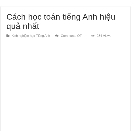
Cách học toán tiếng Anh hiệu
quả nhất
on
Kinh nghiệm học Tiếng Anh
Comments Off
234 Views
Cách
học
toán
tiếng
Anh
hiệu
quả
nhất