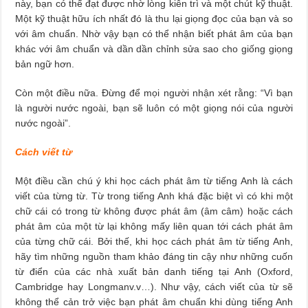
này, bạn có thể đạt được nhờ lòng kiên trì và một chút kỹ thuật.
Một kỹ thuật hữu ích nhất đó là thu lại giọng đọc của bạn và so
với âm chuẩn. Nhờ vậy bạn có thể nhận biết phát âm của bạn
khác với âm chuẩn và dần dần chỉnh sửa sao cho giống giọng
bản ngữ hơn.
Còn một điều nữa. Đừng để mọi người nhận xét rằng: “Vì bạn
là người nước ngoài, bạn sẽ luôn có một giọng nói của người
nước ngoài”.
Cách viết từ
Một điều cần chú ý khi học cách phát âm từ tiếng Anh là cách
viết của từng từ. Từ trong tiếng Anh khá đặc biệt vì có khi một
chữ cái có trong từ không được phát âm (âm câm) hoặc cách
phát âm của một từ lại không mấy liên quan tới cách phát âm
của từng chữ cái. Bởi thế, khi học cách phát âm từ tiếng Anh,
hãy tìm những nguồn tham khảo đáng tin cậy như những cuốn
từ điển của các nhà xuất bản danh tiếng tại Anh (Oxford,
Cambridge hay Longmanv.v…). Như vậy, cách viết của từ sẽ
không thể cản trở việc bạn phát âm chuẩn khi dùng tiếng Anh