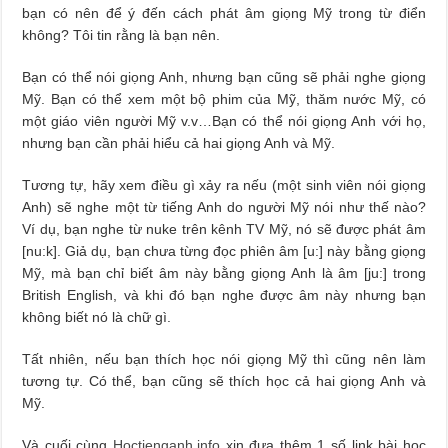
bạn có nên để ý đến cách phát âm giọng Mỹ trong từ điển
không? Tôi tin rằng là bạn nên.
Bạn có thể nói giọng Anh, nhưng bạn cũng sẽ phải nghe giọng
Mỹ. Bạn có thể xem một bộ phim của Mỹ, thăm nước Mỹ, có
một giáo viên người Mỹ v.v…Bạn có thể nói giọng Anh với họ,
nhưng bạn cần phải hiểu cả hai giọng Anh và Mỹ.
Tương tự, hãy xem điều gì xảy ra nếu (một sinh viên nói giọng
Anh) sẽ nghe một từ tiếng Anh do người Mỹ nói như thế nào?
Ví dụ, bạn nghe từ nuke trên kênh TV Mỹ, nó sẽ được phát âm
[nu:k]. Giả dụ, bạn chưa từng đọc phiên âm [u:] này bằng giọng
Mỹ, mà bạn chỉ biết âm này bằng giọng Anh là âm [ju:] trong
British English, và khi đó bạn nghe được âm này nhưng bạn
không biết nó là chữ gì.
Tất nhiên, nếu bạn thích học nói giọng Mỹ thì cũng nên làm
tương tự. Có thể, bạn cũng sẽ thích học cả hai giọng Anh và
Mỹ.
Và cuối cùng
Hoctienganh.info
xin đưa thêm 1 số link bài học