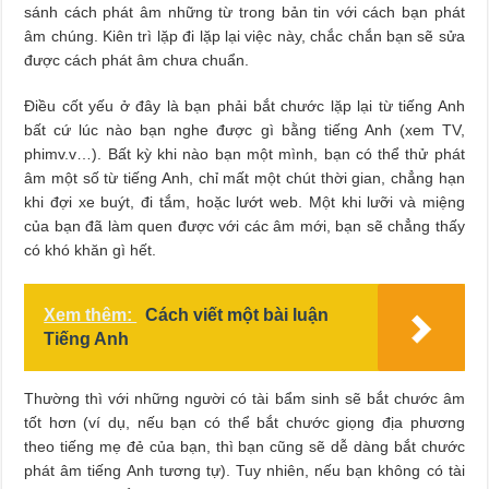
sánh cách phát âm những từ trong bản tin với cách bạn phát
âm chúng. Kiên trì lặp đi lặp lại việc này, chắc chắn bạn sẽ sửa
được cách phát âm chưa chuẩn.
Điều cốt yếu ở đây là bạn phải bắt chước lặp lại từ tiếng Anh
bất cứ lúc nào bạn nghe được gì bằng tiếng Anh (xem TV,
phimv.v…). Bất kỳ khi nào bạn một mình, bạn có thể thử phát
âm một số từ tiếng Anh, chỉ mất một chút thời gian, chẳng hạn
khi đợi xe buýt, đi tắm, hoặc lướt web. Một khi lưỡi và miệng
của bạn đã làm quen được với các âm mới, bạn sẽ chẳng thấy
có khó khăn gì hết.
Xem thêm:
Cách viết một bài luận
Tiếng Anh
Thường thì với những người có tài bẩm sinh sẽ bắt chước âm
tốt hơn (ví dụ, nếu bạn có thể bắt chước giọng địa phương
theo tiếng mẹ đẻ của bạn, thì bạn cũng sẽ dễ dàng bắt chước
phát âm tiếng Anh tương tự). Tuy nhiên, nếu bạn không có tài