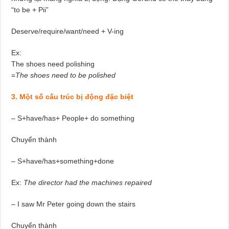
“to be + Pii”
Deserve/require/want/need + V-ing
Ex:
The shoes need polishing
=
The shoes need to be polished
3. Một số cấu trúc bị động đặc biệt
– S+have/has+ People+ do something
Chuyển thành
– S+have/has+something+done
Ex:
The director had the machines repaired
– I saw Mr Peter going down the stairs
Chuyển thành