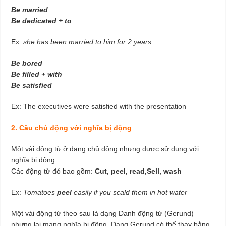
Be married
Be dedicated + to
Ex:
she has been married to him for 2 years
Be bored
Be filled + with
Be satisfied
Ex: The executives were satisfied with the presentation
2. Câu chủ động với nghĩa bị động
Một vài động từ ở dạng chủ động nhưng được sử dụng với
nghĩa bị động.
Các động từ đó bao gồm:
Cut, peel, read,
Sell, wash
Ex:
Tomatoes
peel
easily if you scald them in hot water
Một vài động từ theo sau là dạng Danh động từ (Gerund)
nhưng lại mang nghĩa bị động. Dạng Gerund có thể thay bằng