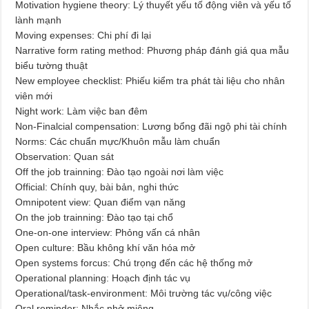
Motivation hygiene theory: Lý thuyết yếu tố động viên và yếu tố
lành mạnh
Moving expenses: Chi phí đi lại
Narrative form rating method: Phương pháp đánh giá qua mẫu
biểu tường thuật
New employee checklist: Phiếu kiểm tra phát tài liệu cho nhân
viên mới
Night work: Làm việc ban đêm
Non-Finalcial compensation: Lương bổng đãi ngộ phi tài chính
Norms: Các chuẩn mực/Khuôn mẫu làm chuẩn
Observation: Quan sát
Off the job trainning: Đào tạo ngoài nơi làm việc
Official: Chính quy, bài bản, nghi thức
Omnipotent view: Quan điểm vạn năng
On the job trainning: Đào tạo tại chổ
One-on-one interview: Phỏng vấn cá nhân
Open culture: Bầu không khí văn hóa mở
Open systems forcus: Chú trọng đến các hệ thống mở
Operational planning: Hoạch định tác vụ
Operational/task-environment: Môi trường tác vụ/công việc
Oral reminder: Nhắc nhở miệng