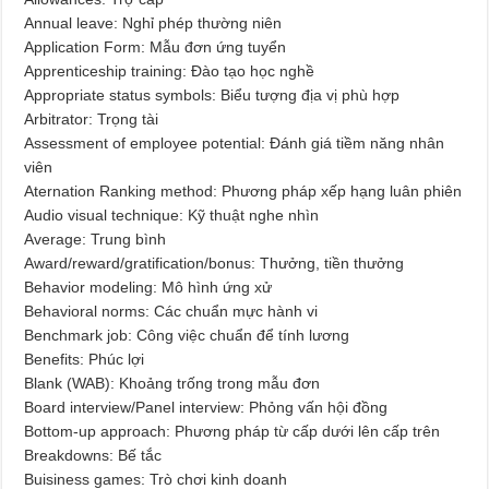
Annual leave: Nghỉ phép thường niên
Application Form: Mẫu đơn ứng tuyển
Apprenticeship training: Đào tạo học nghề
Appropriate status symbols: Biểu tượng địa vị phù hợp
Arbitrator: Trọng tài
Assessment of employee potential: Đánh giá tiềm năng nhân
viên
Aternation Ranking method: Phương pháp xếp hạng luân phiên
Audio visual technique: Kỹ thuật nghe nhìn
Average: Trung bình
Award/reward/gratification/bonus: Thưởng, tiền thưởng
Behavior modeling: Mô hình ứng xử
Behavioral norms: Các chuẩn mực hành vi
Benchmark job: Công việc chuẩn để tính lương
Benefits: Phúc lợi
Blank (WAB): Khoảng trống trong mẫu đơn
Board interview/Panel interview: Phỏng vấn hội đồng
Bottom-up approach: Phương pháp từ cấp dưới lên cấp trên
Breakdowns: Bế tắc
Buisiness games: Trò chơi kinh doanh