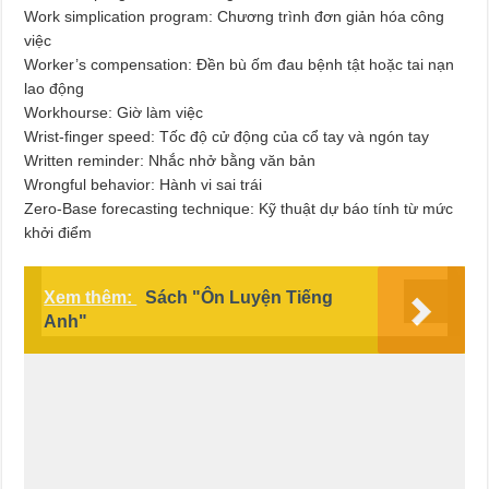
Work simplication program: Chương trình đơn giản hóa công
việc
Worker’s compensation: Đền bù ốm đau bệnh tật hoặc tai nạn
lao động
Workhourse: Giờ làm việc
Wrist-finger speed: Tốc độ cử động của cổ tay và ngón tay
Written reminder: Nhắc nhở bằng văn bản
Wrongful behavior: Hành vi sai trái
Zero-Base forecasting technique: Kỹ thuật dự báo tính từ mức
khởi điểm
Xem thêm:
Sách "Ôn Luyện Tiếng
Anh"