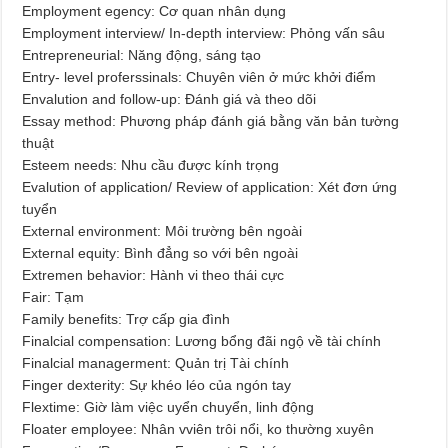
Employment egency: Cơ quan nhân dụng
Employment interview/ In-depth interview: Phỏng vấn sâu
Entrepreneurial: Năng động, sáng tạo
Entry- level proferssinals: Chuyên viên ở mức khởi điểm
Envalution and follow-up: Đánh giá và theo dõi
Essay method: Phương pháp đánh giá bằng văn bản tường
thuật
Esteem needs: Nhu cầu được kính trọng
Evalution of application/ Review of application: Xét đơn ứng
tuyển
External environment: Môi trường bên ngoài
External equity: Bình đẳng so với bên ngoài
Extremen behavior: Hành vi theo thái cực
Fair: Tạm
Family benefits: Trợ cấp gia đình
Finalcial compensation: Lương bổng đãi ngộ về tài chính
Finalcial managerment: Quản trị Tài chính
Finger dexterity: Sự khéo léo của ngón tay
Flextime: Giờ làm việc uyển chuyển, linh động
Floater employee: Nhân vviên trôi nổi, ko thường xuyên