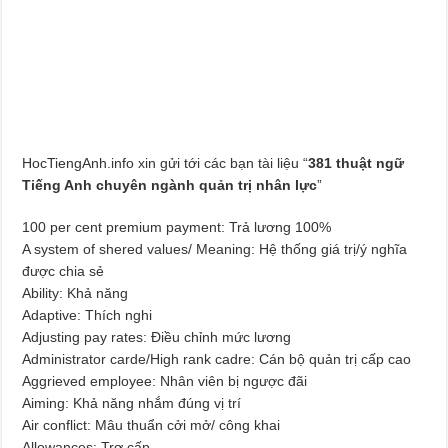
HocTiengAnh.info xin gửi tới các bạn tài liệu “
381 thuật ngữ
Tiếng Anh chuyên ngành quản trị nhân lực
”
100 per cent premium payment: Trả lương 100%
A system of shered values/ Meaning: Hệ thống giá trị/ý nghĩa
được chia sẻ
Ability: Khả năng
Adaptive: Thích nghi
Adjusting pay rates: Điều chỉnh mức lương
Administrator carde/High rank cadre: Cán bộ quản trị cấp cao
Aggrieved employee: Nhân viên bị ngược đãi
Aiming: Khả năng nhắm đúng vị trí
Air conflict: Mâu thuẩn cởi mở/ công khai
Allowances: Trợ cấp