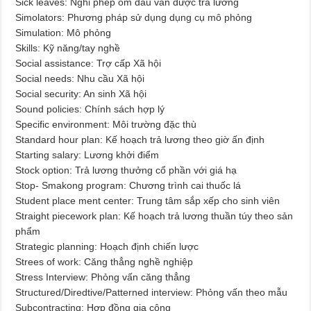
Sick leaves: Nghỉ phép ốm đau vẫn được trả lương
Simolators: Phương pháp sử dụng dụng cụ mô phỏng
Simulation: Mô phỏng
Skills: Kỹ năng/tay nghề
Social assistance: Trợ cấp Xã hội
Social needs: Nhu cầu Xã hội
Social security: An sinh Xã hội
Sound policies: Chính sách hợp lý
Specific environment: Môi trường đặc thù
Standard hour plan: Kế hoạch trả lương theo giờ ấn định
Starting salary: Lương khởi điểm
Stock option: Trả lương thưởng cổ phần với giá hạ
Stop- Smakong program: Chương trình cai thuốc lá
Student place ment center: Trung tâm sắp xếp cho sinh viên
Straight piecework plan: Kế hoạch trả lương thuần túy theo sản
phẩm
Strategic planning: Hoạch định chiến lược
Strees of work: Căng thẳng nghề nghiệp
Stress Interview: Phỏng vấn căng thẳng
Structured/Diredtive/Patterned interview: Phỏng vấn theo mẫu
Subcontracting: Hợp đồng gia công