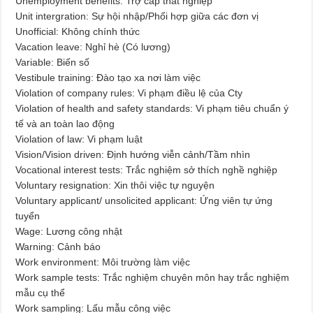
Unemployment benefits: Trợ cấp thất nghiệp
Unit intergration: Sự hội nhập/Phối hợp giữa các đơn vị
Unofficial: Không chính thức
Vacation leave: Nghỉ hè (Có lương)
Variable: Biến số
Vestibule training: Đào tạo xa nơi làm việc
Violation of company rules: Vi phạm điều lệ của Cty
Violation of health and safety standards: Vi phạm tiêu chuẩn ý
tế và an toàn lao động
Violation of law: Vi phạm luật
Vision/Vision driven: Định hướng viễn cảnh/Tầm nhìn
Vocational interest tests: Trắc nghiệm sở thích nghề nghiệp
Voluntary resignation: Xin thôi việc tự nguyện
Voluntary applicant/ unsolicited applicant: Ứng viên tự ứng
tuyển
Wage: Lương công nhật
Warning: Cảnh báo
Work environment: Môi trường làm việc
Work sample tests: Trắc nghiệm chuyên môn hay trắc nghiệm
mẫu cụ thể
Work sampling: Lấu mẫu công việc