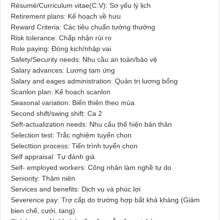
Résumé/Curriculum vitae(C.V): Sơ yếu lý lịch
Retirement plans: Kế hoạch về hưu
Reward Criteria: Các tiêu chuẩn tưởng thưởng
Risk tolerance: Chấp nhận rủi ro
Role paying: Đóng kịch/nhập vai
Safety/Security needs: Nhu cầu an toàn/bảo vệ
Salary advances: Lương tạm ứng
Salary and eages administration: Quản trị lương bổng
Scanlon plan: Kế hoạch scanlon
Seasonal variation: Biến thiên theo mùa
Second shift/swing shift: Ca 2
Seft-actualization needs: Nhu cẩu thể hiện bản thân
Selection test: Trắc nghiệm tuyển chọn
Selecttion process: Tiến trình tuyển chọn
Self appraisal: Tự đánh giá
Self- employed workers: Công nhân làm nghề tự do
Seniority: Thâm niên
Services and benefits: Dịch vụ và phúc lợi
Severence pay: Trợ cấp do trường hợp bất khả kháng (Giảm
bien chế, cưới, tang)