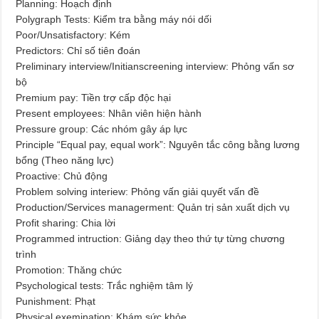
Planning: Hoạch định
Polygraph Tests: Kiểm tra bằng máy nói dối
Poor/Unsatisfactory: Kém
Predictors: Chỉ số tiên đoán
Preliminary interview/Initianscreening interview: Phỏng vấn sơ
bộ
Premium pay: Tiền trợ cấp độc hại
Present employees: Nhân viên hiện hành
Pressure group: Các nhóm gây áp lực
Principle “Equal pay, equal work”: Nguyên tắc công bằng lương
bổng (Theo năng lực)
Proactive: Chủ động
Problem solving interiew: Phỏng vấn giải quyết vấn đề
Production/Services managerment: Quản trị sản xuất dịch vụ
Profit sharing: Chia lời
Programmed intruction: Giảng dạy theo thứ tự từng chương
trình
Promotion: Thăng chức
Psychological tests: Trắc nghiệm tâm lý
Punishment: Phạt
Physical exemination: Khám sức khỏe