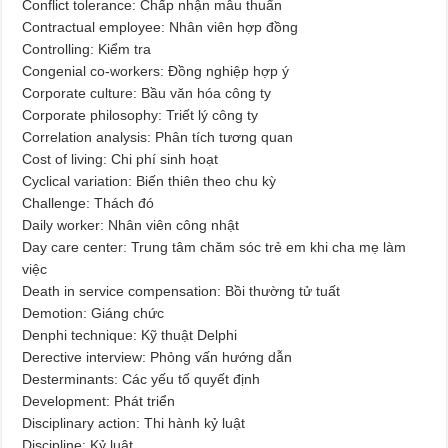
Conflict tolerance: Chấp nhận mâu thuẩn
Contractual employee: Nhân viên hợp đồng
Controlling: Kiểm tra
Congenial co-workers: Đồng nghiệp hợp ý
Corporate culture: Bầu văn hóa công ty
Corporate philosophy: Triết lý công ty
Correlation analysis: Phân tích tương quan
Cost of living: Chi phí sinh hoạt
Cyclical variation: Biến thiên theo chu kỳ
Challenge: Thách đó
Daily worker: Nhân viên công nhật
Day care center: Trung tâm chăm sóc trẻ em khi cha mẹ làm
việc
Death in service compensation: Bồi thường tử tuất
Demotion: Giáng chức
Denphi technique: Kỹ thuật Delphi
Derective interview: Phỏng vấn hướng dẫn
Desterminants: Các yếu tố quyết định
Development: Phát triển
Disciplinary action: Thi hành kỷ luật
Discipline: Kỷ luật