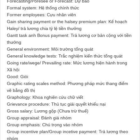
Forecasting/Poresee or Forecast: Dự báo
Formal system: Hệ thống chính thức
Former employees: Cựu nhân viên
Gain sharing payment or the halsey premium plan: Kế hoạch
Haley/ trả lương chia tỷ lệ tiền thưởng
Gantt task anh Bonus payment: Trả lương cơ bản cộng với tiền
thưởng
General environment: Môi trường tổng quát
General knowledge tests: Trắc nghiệm kiến thức tổng quát
Going rate/wege/ Prevailing rate: Mức lương hiện hành trong
Xã hội
Good: Giỏi
Graphic rating scales method: Phương pháp mức thang điểm
vẽ bằng đồ thị
Graphology: Khoa nghiên cứu chữ viết
Grievance procedure: Thủ tục giải quyết khiếu nại
Gross salary: Lương gộp (Chưa trừ thuế)
Group appraisal: Đánh giá nhóm
Group emphasis: Chú trọng vào nhóm
Group incentive plan/Group incetive payment: Trả lương theo
nhóm