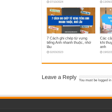
07/10/2024
13/09/
7 Cách ghi chép từ vựng
Các câ
tiếng Anh nhanh thuộc, nhớ
khi thu
lâu
anh
02/03/2023
19/02/
Leave a Reply
You must be
logged in