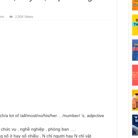
ent
2,934 Views
a lot of /all/most/no/his/her…./number/ ‘s, adjective
 chức vụ , nghề nghiệp , phòng ban ….
 số ít hay số nhiều , N chỉ người hay N chỉ vật