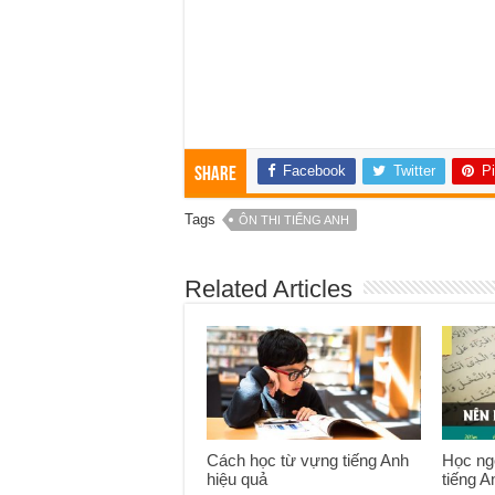
Facebook
Twitter
Pi
Share
Tags
ÔN THI TIẾNG ANH
Related Articles
Cách học từ vựng tiếng Anh
Học ngô
hiệu quả
tiếng A