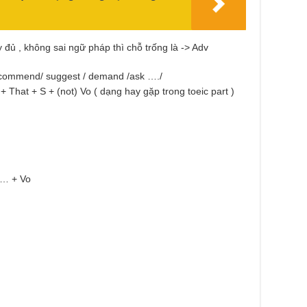
 đủ , không sai ngữ pháp thì chỗ trống là -> Adv
recommend/ suggest / demand /ask …./
 + That + S + (not) Vo ( dạng hay gặp trong toeic part )
t… + Vo