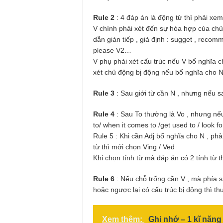
Rule 2
: 4 đáp án là động từ thì phải xe
V chính phải xét đến sự hòa hợp của chủ ng
dẫn gián tiếp , giả định : sugget , rec
please V2…
V phụ phải xét cấu trúc nếu V bổ nghĩa c
xét chủ động bị động nếu bổ nghĩa cho N 
Rule 3
: Sau giới từ cần N , nhưng nếu s
Rule 4
: Sau To thường là Vo , nhưng nếu T
to/ when it comes to /get used to / look f
Rule 5 : Khi cần Adj bổ nghĩa cho N , phả
từ thì mới chọn Ving / Ved
Khi chọn tính từ mà đáp án có 2 tính từ 
Rule 6
: Nếu chỗ trống cần V , mà phía sa
hoặc ngược lại có cấu trúc bị động thì th
Xem thêm:
Ghi nhớ – 1 kĩ năng