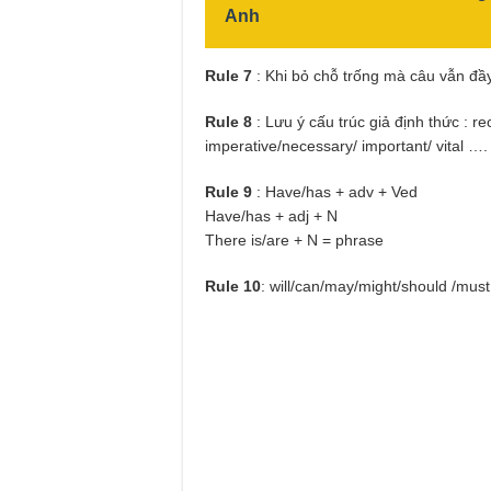
Anh
Rule 7
: Khi bỏ chỗ trống mà câu vẫn đầy
Rule 8
: Lưu ý cấu trúc giả định thức : 
imperative/necessary/ important/ vital ….
Rule 9
: Have/has + adv + Ved
Have/has + adj + N
There is/are + N = phrase
Rule 10
: will/can/may/might/should /mus