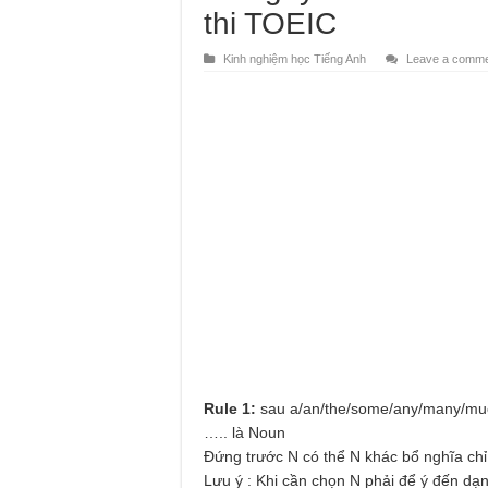
thi TOEIC
Kinh nghiệm học Tiếng Anh
Leave a comm
Rule 1:
sau a/an/the/some/any/many/much/
….. là Noun
Đứng trước N có thể N khác bổ nghĩa chỉ
Lưu ý : Khi cần chọn N phải để ý đến dạng