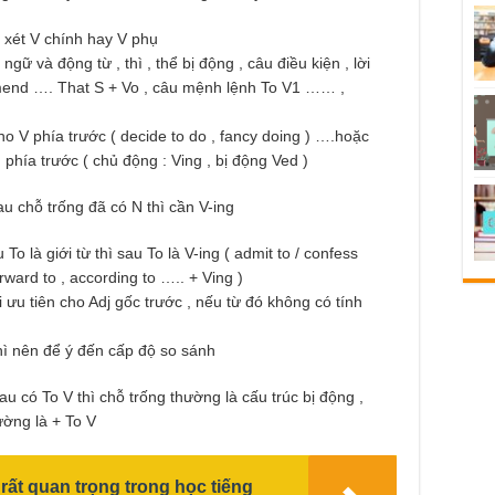
m xét V chính hay V phụ
ữ và động từ , thì , thể bị động , câu điều kiện , lời
ommend …. That S + Vo , câu mệnh lệnh To V1 …… ,
ho V phía trước ( decide to do , fancy doing ) ….hoặc
phía trước ( chủ động : Ving , bị động Ved )
au chỗ trống đã có N thì cần V-ing
o là giới từ thì sau To là V-ing ( admit to / confess
orward to , according to ….. + Ving )
i ưu tiên cho Adj gốc trước , nếu từ đó không có tính
thì nên để ý đến cấp độ so sánh
u có To V thì chỗ trống thường là cấu trúc bị động ,
ường là + To V
 rất quan trọng trong học tiếng