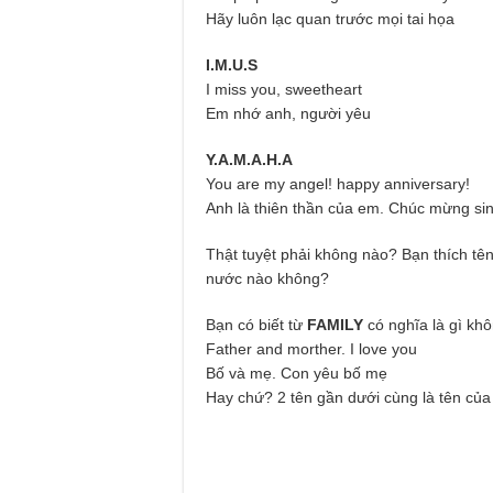
Hãy luôn lạc quan trước mọi tai họa
I.M.U.S
I miss you, sweetheart
Em nhớ anh, người yêu
Y.A.M.A.H.A
You are my angel! happy anniversary!
Anh là thiên thần của em. Chúc mừng si
Thật tuyệt phải không nào? Bạn thích tê
nước nào không?
Bạn có biết từ
FAMILY
có nghĩa là gì kh
Father and morther. I love you
Bố và mẹ. Con yêu bố mẹ
Hay chứ? 2 tên gần dưới cùng là tên của