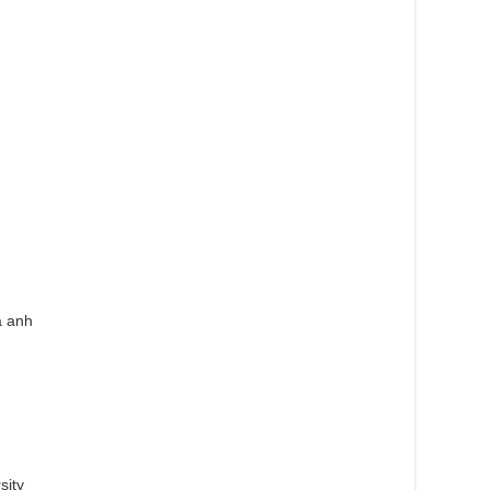
a anh
sity