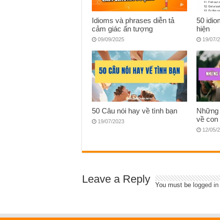
Idioms và phrases diễn tả
50 idi
cảm giác ấn tượng
hiện
09/09/2025
19/07/
50 Câu nói hay về tình bạn
Những 
về con 
19/07/2023
12/05/
Leave a Reply
You must be
logged in