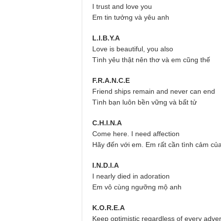
I trust and love you
Em tin tưởng và yêu anh
L.I.B.Y.A
Love is beautiful, you also
Tình yêu thật nên thơ và em cũng thế
F.R.A.N.C.E
Friend ships remain and never can end
Tình bạn luôn bền vững và bất tử
C.H.I.N.A
Come here. I need affection
Hãy đến với em. Em rất cần tình cảm củ
I.N.D.I.A
I nearly died in adoration
Em vô cùng ngưỡng mộ anh
K.O.R.E.A
Keep optimistic regardless of every adver