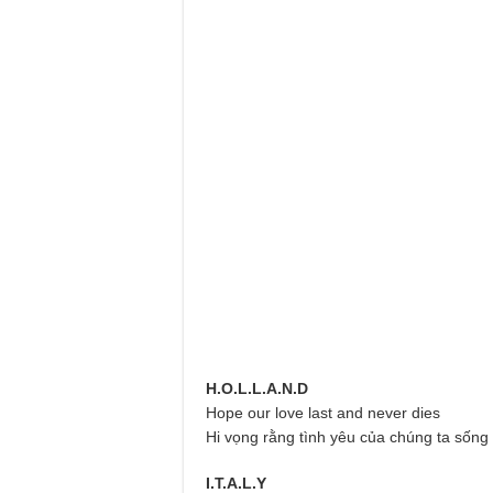
H.O.L.L.A.N.D
Hope our love last and never dies
Hi vọng rằng tình yêu của chúng ta sống
I.T.A.L.Y