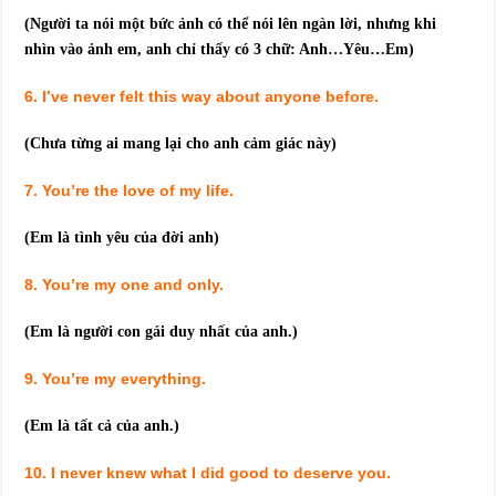
(Người ta nói một bức ảnh có thể nói lên ngàn lời, nhưng khi
nhìn vào ảnh em, anh chỉ thấy có 3 chữ: Anh…Yêu…Em)
6. I’ve never felt this way about anyone before.
(Chưa từng ai mang lại cho anh cảm giác này)
7. You’re the love of my life.
(Em là tình yêu của đời anh)
8. You’re my one and only.
(Em là người con gái duy nhất của anh.)
9. You’re my everything.
(Em là tất cả của anh.)
10. I never knew what I did good to deserve you.