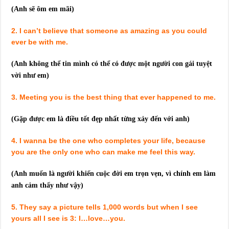
(Anh sẽ ôm em mãi)
2. I can’t believe that someone as amazing as you could
ever be with me.
(Anh không thể tin mình có thể có được một người con gái tuyệt
vời như em)
3. Meeting you is the best thing that ever happened to me.
(Gặp được em là điều tốt đẹp nhất từng xảy đến với anh)
4. I wanna be the one who completes your life, because
you are the only one who can make me feel this way.
(Anh muốn là người khiến cuộc đời em trọn vẹn, vì chính em làm
anh cảm thấy như vậy)
5. They say a picture tells 1,000 words but when I see
yours all I see is 3: I…love…you.