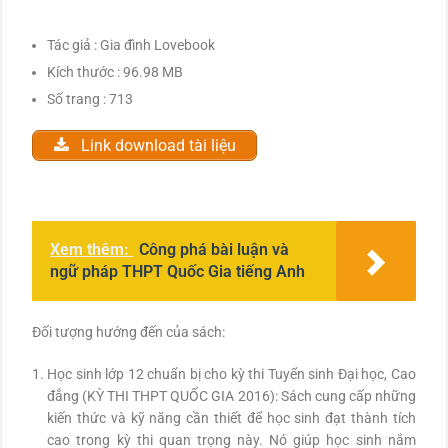
Tác giả : Gia đình Lovebook
Kích thước : 96.98 MB
Số trang : 713
Link download tài liệu
Xem thêm:
Công phá bài luận và
ngữ pháp THPT Quốc Gia tiếng Anh
Đối tượng hướng đến của sách:
Học sinh lớp 12 chuẩn bị cho kỳ thi Tuyển sinh Đại học, Cao
đẳng (KỲ THI THPT QUỐC GIA 2016): Sách cung cấp những
kiến thức và kỹ năng cần thiết để học sinh đạt thành tích
cao trong kỳ thi quan trọng này. Nó giúp học sinh nắm