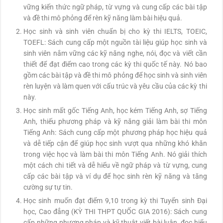
vững kiến thức ngữ pháp, từ vựng và cung cấp các bài tập
và đề thi mô phỏng để rèn kỹ năng làm bài hiệu quả.
Học sinh và sinh viên chuẩn bị cho kỳ thi IELTS, TOEIC,
TOEFL: Sách cung cấp một nguồn tài liệu giúp học sinh và
sinh viên nắm vững các kỹ năng nghe, nói, đọc và viết cần
thiết để đạt điểm cao trong các kỳ thi quốc tế này. Nó bao
gồm các bài tập và đề thi mô phỏng để học sinh và sinh viên
rèn luyện và làm quen với cấu trúc và yêu cầu của các kỳ thi
này.
Học sinh mất gốc Tiếng Anh, học kém Tiếng Anh, sợ Tiếng
Anh, thiếu phương pháp và kỹ năng giải làm bài thi môn
Tiếng Anh: Sách cung cấp một phương pháp học hiệu quả
và dễ tiếp cận để giúp học sinh vượt qua những khó khăn
trong việc học và làm bài thi môn Tiếng Anh. Nó giải thích
một cách chi tiết và dễ hiểu về ngữ pháp và từ vựng, cung
cấp các bài tập và ví dụ để học sinh rèn kỹ năng và tăng
cường sự tự tin.
Học sinh muốn đạt điểm 9,10 trong kỳ thi Tuyển sinh Đại
học, Cao đẳng (KỲ THI THPT QUỐC GIA 2016): Sách cung
cấp những phương pháp và kỹ thuật viết bài luận, đọc hiểu