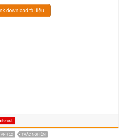
nk download tài liệu
nterest
 ANH 12
TRẮC NGHIỆM