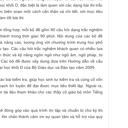
học khối D, đặc biệt là làm quen với các dạng bài thi trắc
biên soạn một cách cẩn thận và chi tiết, với mục tiêu
àm tốt bài thi.
m tổng hợp, mỗi bộ đề gồm 80 câu hỏi dạng trắc nghiệm
thành trong thời gian 90 phút. Nội dung của các bộ đề
và nâng cao, tương ứng với chương trình trung học phổ
 tạo. Các câu hỏi trắc nghiệm khách quan có nhiều lựa
ến thức và kỹ năng ngôn ngữ như ngữ âm, ngữ pháp, từ
t. Các bộ đề được xây dựng dựa trên Hướng dẫn về cấu
đại học khối D của Bộ Giáo dục và Đào tạo năm 2009.
ác bài kiểm tra, giúp học sinh tự kiểm tra và củng cố vốn
ạch ôn luyện để đạt được mục tiêu thiết lập. Ngoài ra,
 tài liệu tham khảo cho các thầy cô giáo bộ môn Tiếng
ẽ đóng góp vào quá trình ôn tập và chuẩn bị cho kỳ thi
. Xin chân thành cảm ơn sự quan tâm và hỗ trợ của quý