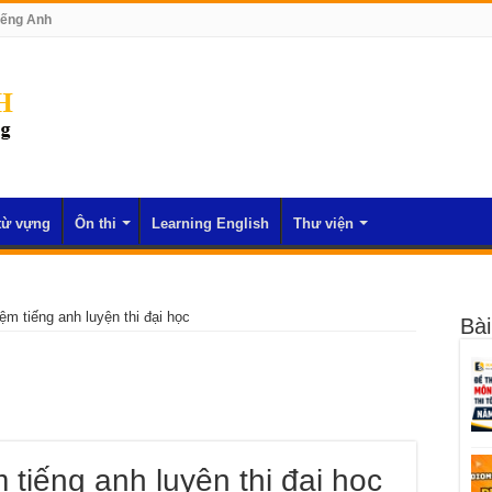
iếng Anh
từ vựng
Ôn thi
Learning English
Thư viện
iệm tiếng anh luyện thi đại học
Bài
 tiếng anh luyện thi đại học