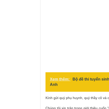
Xem thêm:
Bộ đề thi tuyển sin
Anh
Kính gửi quý phụ huynh, quý thầy cô và 
Chúng tôi xin trân trọng giới thiệu cuốn