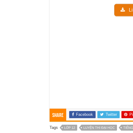
Li
Facebook
Twitter
Pi
Share
Tags
LỚP 12
LUYỆN THI ĐẠI HỌC
TIẾNG