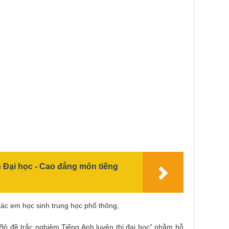
h Đại học - Cao đẳng môn tiếng
các em học sinh trung học phổ thông,
 “Bộ đề trắc nghiệm Tiếng Anh luyện thi đại học” nhằm hỗ