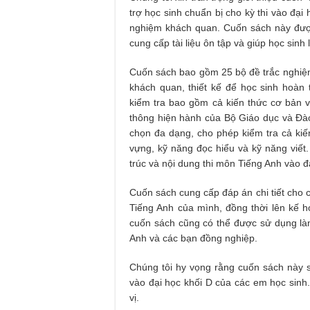
trợ học sinh chuẩn bị cho kỳ thi vào đại 
nghiệm khách quan. Cuốn sách này được 
cung cấp tài liệu ôn tập và giúp học sinh l
Cuốn sách bao gồm 25 bộ đề trắc nghiệ
khách quan, thiết kế để học sinh hoàn 
kiểm tra bao gồm cả kiến thức cơ bản 
thông hiện hành của Bộ Giáo dục và Đào
chọn đa dạng, cho phép kiểm tra cả ki
vựng, kỹ năng đọc hiểu và kỹ năng viế
trúc và nội dung thi môn Tiếng Anh vào 
Cuốn sách cung cấp đáp án chi tiết cho c
Tiếng Anh của mình, đồng thời lên kế ho
cuốn sách cũng có thể được sử dụng làm
Anh và các bạn đồng nghiệp.
Chúng tôi hy vọng rằng cuốn sách này s
vào đại học khối D của các em học sinh
vị.