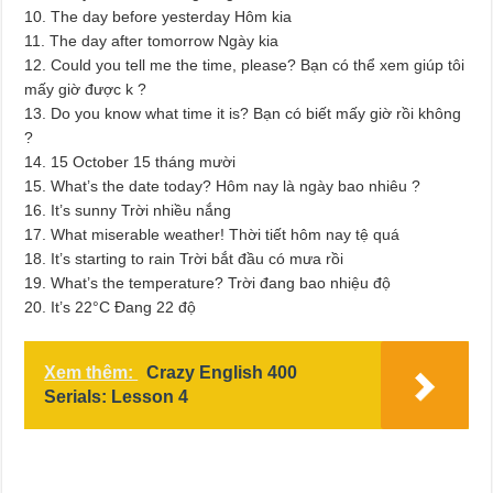
10. The day before yesterday Hôm kia
11. The day after tomorrow Ngày kia
12. Could you tell me the time, please? Bạn có thể xem giúp tôi
mấy giờ được k ?
13. Do you know what time it is? Bạn có biết mấy giờ rồi không
?
14. 15 October 15 tháng mười
15. What’s the date today? Hôm nay là ngày bao nhiêu ?
16. It’s sunny Trời nhiều nắng
17. What miserable weather! Thời tiết hôm nay tệ quá
18. It’s starting to rain Trời bắt đầu có mưa rồi
19. What’s the temperature? Trời đang bao nhiệu độ
20. It’s 22°C Đang 22 độ
Xem thêm:
Crazy English 400
Serials: Lesson 4