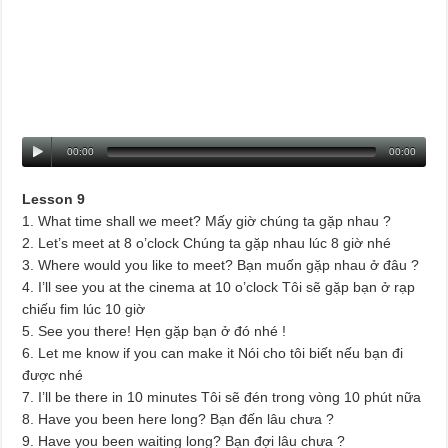
00:00
00:00
Lesson 9
1. What time shall we meet? Mấy giờ chúng ta gặp nhau ?
2. Let’s meet at 8 o’clock Chúng ta gặp nhau lúc 8 giờ nhé
3. Where would you like to meet? Bạn muốn gặp nhau ở đâu ?
4. I’ll see you at the cinema at 10 o’clock Tôi sẽ gặp bạn ở rạp
chiếu fim lúc 10 giờ
5. See you there! Hẹn gặp bạn ở đó nhé !
6. Let me know if you can make it Nói cho tôi biết nếu bạn đi
được nhé
7. I’ll be there in 10 minutes Tôi sẽ đén trong vòng 10 phút nữa
8. Have you been here long? Bạn đến lâu chưa ?
9. Have you been waiting long? Bạn đợi lâu chưa ?