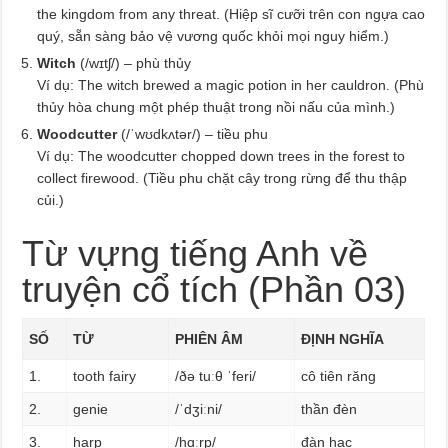
the kingdom from any threat. (Hiệp sĩ cưỡi trên con ngựa cao
quý, sẵn sàng bảo vệ vương quốc khỏi mọi nguy hiểm.)
Witch
(/wɪtʃ/) – phù thủy
Ví dụ: The witch brewed a magic potion in her cauldron. (Phù
thủy hòa chung một phép thuật trong nồi nấu của mình.)
Woodcutter
(/ˈwʊdkʌtər/) – tiều phu
Ví dụ: The woodcutter chopped down trees in the forest to
collect firewood. (Tiều phu chặt cây trong rừng để thu thập
củi.)
Từ vựng tiếng Anh về
truyện cổ tích (Phần 03)
SỐ
TỪ
PHIÊN ÂM
ĐỊNH NGHĨA
1.
tooth fairy
/ðə tuːθ ˈferi/
cô tiên răng
2.
genie
/ˈdʒiːni/
thần đèn
3.
harp
/hɑːrp/
đàn hạc