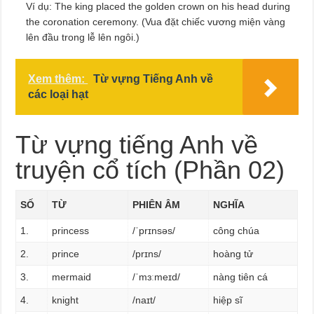
Ví dụ: The king placed the golden crown on his head during
the coronation ceremony. (Vua đặt chiếc vương miện vàng
lên đầu trong lễ lên ngôi.)
Xem thêm:
Từ vựng Tiếng Anh về
các loại hạt
Từ vựng tiếng Anh về
truyện cổ tích (Phần 02)
SỐ
TỪ
PHIÊN ÂM
NGHĨA
1.
princess
/ˈprɪnsəs/
công chúa
2.
prince
/prɪns/
hoàng tử
3.
mermaid
/ˈmɜːmeɪd/
nàng tiên cá
4.
knight
/naɪt/
hiệp sĩ