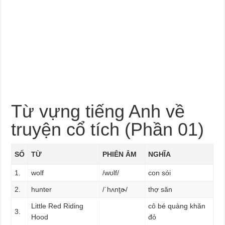
Từ vựng tiếng Anh về
truyện cổ tích (Phần 01)
SỐ
TỪ
PHIÊN ÂM
NGHĨA
1.
wolf
/wʊlf/
con sói
2.
hunter
/ˈhʌnt̬ɚ/
thợ săn
Little Red Riding
cô bé quàng khăn
3.
Hood
đỏ