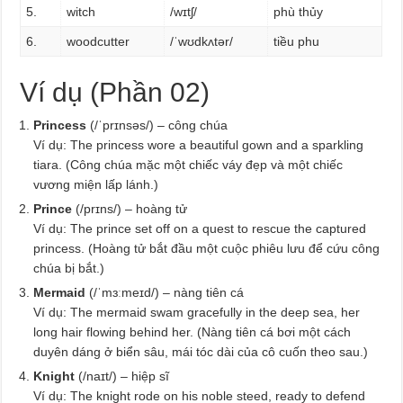
5.
witch
/wɪtʃ/
phù thủy
6.
woodcutter
/ˈwʊdkʌtər/
tiều phu
Ví dụ (Phần 02)
Princess
(/ˈprɪnsəs/) – công chúa
Ví dụ: The princess wore a beautiful gown and a sparkling
tiara. (Công chúa mặc một chiếc váy đẹp và một chiếc
vương miện lấp lánh.)
Prince
(/prɪns/) – hoàng tử
Ví dụ: The prince set off on a quest to rescue the captured
princess. (Hoàng tử bắt đầu một cuộc phiêu lưu để cứu công
chúa bị bắt.)
Mermaid
(/ˈmɜːmeɪd/) – nàng tiên cá
Ví dụ: The mermaid swam gracefully in the deep sea, her
long hair flowing behind her. (Nàng tiên cá bơi một cách
duyên dáng ở biển sâu, mái tóc dài của cô cuốn theo sau.)
Knight
(/naɪt/) – hiệp sĩ
Ví dụ: The knight rode on his noble steed, ready to defend