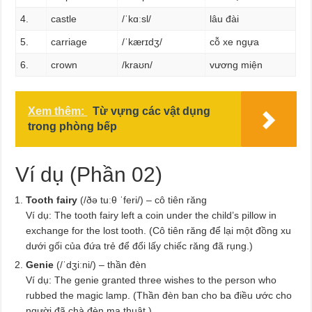
4.
castle
/ˈkɑːsl/
lâu đài
5.
carriage
/ˈkærɪdʒ/
cỗ xe ngựa
6.
crown
/kraʊn/
vương miện
Xem thêm:
Từ vựng các vật dụng
trong phòng bếp
Ví dụ (Phần 02)
Tooth fairy
(/ðə tuːθ ˈferi/) – cô tiên răng
Ví dụ: The tooth fairy left a coin under the child’s pillow in
exchange for the lost tooth. (Cô tiên răng để lại một đồng xu
dưới gối của đứa trẻ để đổi lấy chiếc răng đã rụng.)
Genie
(/ˈdʒiːni/) – thần đèn
Ví dụ: The genie granted three wishes to the person who
rubbed the magic lamp. (Thần đèn ban cho ba điều ước cho
người đã chà đèn ma thuật.)