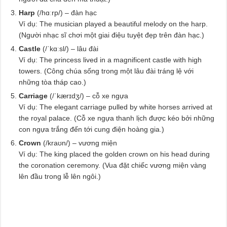
Harp
(/hɑːrp/) – đàn hạc
Ví dụ: The musician played a beautiful melody on the harp.
(Người nhạc sĩ chơi một giai điệu tuyệt đẹp trên đàn hạc.)
Castle
(/ˈkɑːsl/) – lâu đài
Ví dụ: The princess lived in a magnificent castle with high
towers. (Công chúa sống trong một lâu đài tráng lệ với
những tòa tháp cao.)
Carriage
(/ˈkærɪdʒ/) – cỗ xe ngựa
Ví dụ: The elegant carriage pulled by white horses arrived at
the royal palace. (Cỗ xe ngựa thanh lịch được kéo bởi những
con ngựa trắng đến tới cung điện hoàng gia.)
Crown
(/kraʊn/) – vương miện
Ví dụ: The king placed the golden crown on his head during
the coronation ceremony. (Vua đặt chiếc vương miện vàng
lên đầu trong lễ lên ngôi.)