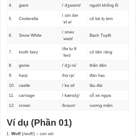
4.
giant
/ˈdʒaɪənt/
người khổng lồ
/
ˌsɪn.d
ə
r
5.
Cinderella
cô bé lọ lem
ˈel.ə
/
/
ˌsnəʊ
6.
Snow White
Bạch Tuyết
ˈwaɪt
/
/ðə tuːθ
7.
tooth fairy
cô tiên răng
ˈferi/
8.
genie
/ˈdʒiːni/
thần đèn
9.
harp
/hɑːrp/
đàn hạc
10.
castle
/ˈkɑːsl/
lâu đài
11.
carriage
/ˈkærɪdʒ/
cỗ xe ngựa
12.
crown
/kraʊn/
vương miện
Ví dụ (Phần 01)
Wolf
(/wʊlf/) – con sói