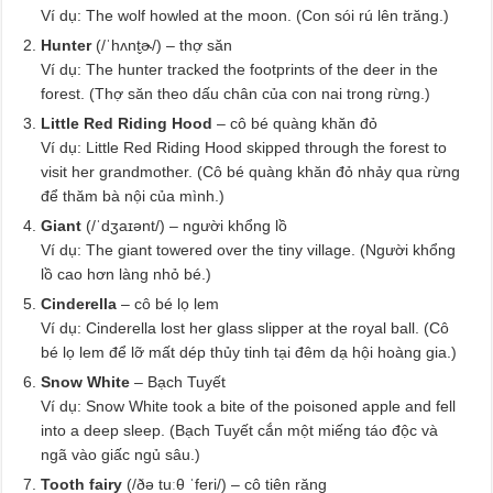
Ví dụ: The wolf howled at the moon. (Con sói rú lên trăng.)
Hunter
(/ˈhʌnt̬ɚ/) – thợ săn
Ví dụ: The hunter tracked the footprints of the deer in the
forest. (Thợ săn theo dấu chân của con nai trong rừng.)
Little Red Riding Hood
– cô bé quàng khăn đỏ
Ví dụ: Little Red Riding Hood skipped through the forest to
visit her grandmother. (Cô bé quàng khăn đỏ nhảy qua rừng
để thăm bà nội của mình.)
Giant
(/ˈdʒaɪənt/) – người khổng lồ
Ví dụ: The giant towered over the tiny village. (Người khổng
lồ cao hơn làng nhỏ bé.)
Cinderella
– cô bé lọ lem
Ví dụ: Cinderella lost her glass slipper at the royal ball. (Cô
bé lọ lem để lỡ mất dép thủy tinh tại đêm dạ hội hoàng gia.)
Snow White
– Bạch Tuyết
Ví dụ: Snow White took a bite of the poisoned apple and fell
into a deep sleep. (Bạch Tuyết cắn một miếng táo độc và
ngã vào giấc ngủ sâu.)
Tooth fairy
(/ðə tuːθ ˈferi/) – cô tiên răng