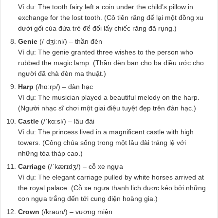
Ví dụ: The tooth fairy left a coin under the child’s pillow in
exchange for the lost tooth. (Cô tiên răng để lại một đồng xu
dưới gối của đứa trẻ để đổi lấy chiếc răng đã rụng.)
Genie
(/ˈdʒiːni/) – thần đèn
Ví dụ: The genie granted three wishes to the person who
rubbed the magic lamp. (Thần đèn ban cho ba điều ước cho
người đã chà đèn ma thuật.)
Harp
(/hɑːrp/) – đàn hạc
Ví dụ: The musician played a beautiful melody on the harp.
(Người nhạc sĩ chơi một giai điệu tuyệt đẹp trên đàn hạc.)
Castle
(/ˈkɑːsl/) – lâu đài
Ví dụ: The princess lived in a magnificent castle with high
towers. (Công chúa sống trong một lâu đài tráng lệ với
những tòa tháp cao.)
Carriage
(/ˈkærɪdʒ/) – cỗ xe ngựa
Ví dụ: The elegant carriage pulled by white horses arrived at
the royal palace. (Cỗ xe ngựa thanh lịch được kéo bởi những
con ngựa trắng đến tới cung điện hoàng gia.)
Crown
(/kraʊn/) – vương miện