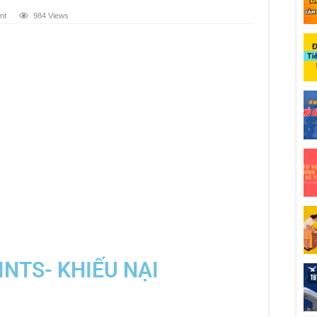
nt
984 Views
NTS- KHIẾU NẠI