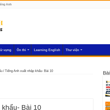
iếng Anh
từ vựng
Ôn thi
Learning English
Thư viện
ẩu
/
Tiếng Anh xuất nhập khẩu- Bài 10
Bài
 khẩu- Bài 10