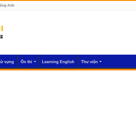
iếng Anh
từ vựng
Ôn thi
Learning English
Thư viện