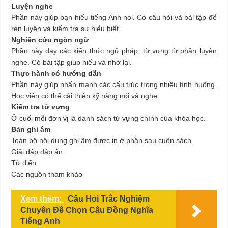
Luyện nghe
Phần này giúp bạn hiểu tiếng Anh nói. Có câu hỏi và bài tập để
rèn luyện và kiểm tra sự hiểu biết.
Nghiên cứu ngôn ngữ
Phần này dạy các kiến thức ngữ pháp, từ vựng từ phần luyện
nghe. Có bài tập giúp hiểu và nhớ lại.
Thực hành có hướng dẫn
Phần này giúp nhấn mạnh các cấu trúc trong nhiều tình huống.
Học viên có thể cải thiện kỹ năng nói và nghe.
Kiểm tra từ vựng
Ở cuối mỗi đơn vị là danh sách từ vựng chính của khóa học.
Bản ghi âm
Toàn bộ nội dung ghi âm được in ở phần sau cuốn sách.
Giải đáp đáp án
Từ điển
Các nguồn tham khảo
Xem thêm:
Câu Hỏi Trắc Nghiệm
Chuyên Đề Chọn Câu Đồng Nghĩa
Tiếng Anh