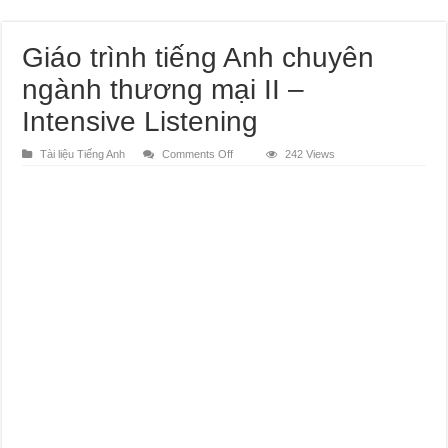
Giáo trình tiếng Anh chuyên
ngành thương mại II –
Intensive Listening
on
Tài liệu Tiếng Anh
Comments Off
242 Views
Giáo
trình
tiếng
Anh
chuyên
ngành
thương
mại
II
–
Intensive
Listening