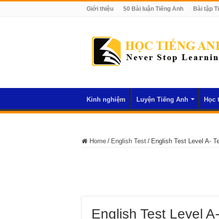
Giới thiệu
50 Bài luận Tiếng Anh
Bài tập T
Kinh nghiệm
Luyện Tiếng Anh
Học 
Home
/
English Test
/
English Test Level A- T
English Test Level A