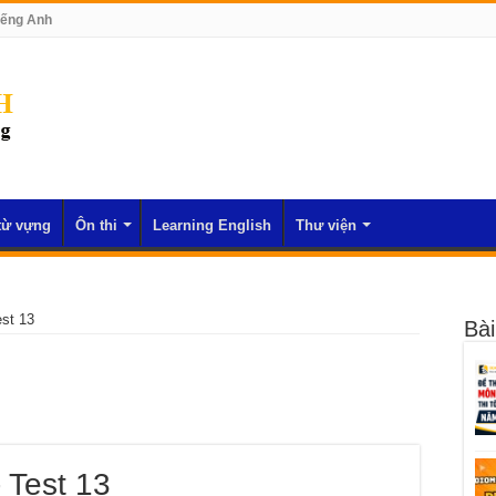
iếng Anh
từ vựng
Ôn thi
Learning English
Thư viện
est 13
Bài
- Test 13