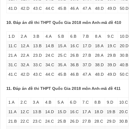
41.D
42.D
43.C
44.C
45.B
46.A
47.A
48.D
49.D
50.D
10.
Đáp án đề thi THPT Quốc Gia 2018 môn Anh-mã đề 410
1.D
2.A
3.B
4.A
5.B
6.B
7.B
8.A
9.C
10.D
11.C
12.A
13.B
14.B
15.A
16.C
17.D
18.A
19.C
20.D
21.A
22.A
23.D
24.C
25.C
26.B
27.B
28.A
29.B
30.B
31.C
32.A
33.C
34.C
35.A
36.B
37.D
38.D
39.D
40.B
41.C
42.D
43.C
44.C
45.B
46.B
47.A
48.D
49.D
50.C
11.
Đáp án đề thi THPT Quốc Gia 2018 môn Anh-mã đề 411
1.A
2.C
3.A
4.B
5.A
6.D
7.C
8.B
9.D
10.C
11.A
12.C
13.B
14.D
15.D
16.C
17.A
18.D
19.B
20.C
21.B
22.C
23.C
24.C
25.B
26.D
27.B
28.C
29.D
30.B