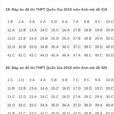
19.
Đáp án đề thi THPT Quốc Gia 2018 môn Anh-mã đề 419
1.B
2.A
3.A
4.A
5.D
6.A
7.A
8.B
9.C
10.C
11.A
12.B
13.A
14.C
15.C
16.A
17.B
18.B
19.A
20.A
21.D
22.B
23.A
24.B
25.D
26.A
27.B
28.B
29.A
30.C
31.D
32.B
33.D
34.B
35.A
36.C
37.C
38.C
39.D
40.D
41.C
42.C
43.C
44.D
45.A
46.A
47.A
48.C
49.C
50.D
20.
Đáp án đề thi THPT Quốc Gia 2018 môn Anh-mã đề 420
1.C
2.D
3.A
4.A
5.B
6.B
7.C
8.C
9.A
10.A
11.B
12.B
13.A
14.A
15.C
16.D
17.D
18.D
19.C
20.C
21.C
22.D
23.A
24.C
25.C
26.D
27.A
28.C
29.A
30.C
31.D
32.C
33.C
34.A
35.D
36.A
37.D
38.D
39.A
40.A
41.B
42.C
43.C
44.C
45.D
46.D
47.D
48.B
49.A
50.D