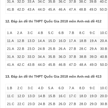
31.A
32.D
33.A
34.C
35.B
36.C
37.B
38.C
39.B
40.C
41.B
42.D
43.A
44.D
45.A
46.A
47.A
48.B
49.D
50.D
12.
Đáp án đề thi THPT Quốc Gia 2018 môn Anh-mã đề 412
1.A
2.A
3.C
4.B
5.C
6.B
7.B
8.C
9.C
10.C
11.A
12.B
13.D
14.A
15.D
16.D
17.A
18.B
19.A
20.A
21.A
22.B
23.D
24.B
25.B
26.A
27.B
28.C
29.A
30.B
31.A
32.D
33.D
34.A
35.B
36.D
37.B
38.B
39.D
40.B
41.A
42.C
43.B
44.D
45.B
46.B
47.D
48.A
49.D
50.D
13.
Đáp án đề thi THPT Quốc Gia 2018 môn Anh-mã đề 413
1.B
2.C
3.C
4.D
5.A
6.D
7.A
8.D
9.C
10.C
11.C
12.D
13.D
14.B
15.B
16.C
17.C
18.D
19.D
20.D
21.C
22.C
23.D
24.B
25.B
26.D
27.B
28.D
29.D
30.B