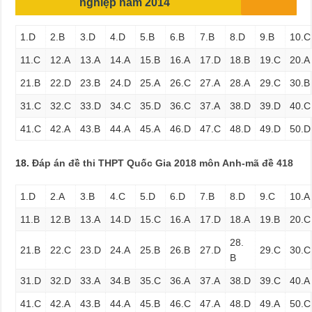
nghiệp năm 2014
1.D
2.B
3.D
4.D
5.B
6.B
7.B
8.D
9.B
10.C
11.C
12.A
13.A
14.A
15.B
16.A
17.D
18.B
19.C
20.A
21.B
22.D
23.B
24.D
25.A
26.C
27.A
28.A
29.C
30.B
31.C
32.C
33.D
34.C
35.D
36.C
37.A
38.D
39.D
40.C
41.C
42.A
43.B
44.A
45.A
46.D
47.C
48.D
49.D
50.D
18.
Đáp án đề thi THPT Quốc Gia 2018 môn Anh-mã đề 418
1.D
2.A
3.B
4.C
5.D
6.D
7.B
8.D
9.C
10.A
11.B
12.B
13.A
14.D
15.C
16.A
17.D
18.A
19.B
20.C
28.
21.B
22.C
23.D
24.A
25.B
26.B
27.D
29.C
30.C
B
31.D
32.D
33.A
34.B
35.C
36.A
37.A
38.D
39.C
40.A
41.C
42.A
43.B
44.A
45.B
46.C
47.A
48.D
49.A
50.C