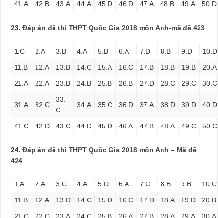
41.A
42.B
43.A
44.A
45.D
46.D
47.A
48.B
49.A
50.D
23.
Đáp án đề thi THPT Quốc Gia 2018 môn Anh-mã đề 423
1.C
2.A
3.B
4.A
5.B
6.A
7.D
8.B
9.D
10.D
11.B
12.A
13.B
14.C
15.A
16.C
17.B
18.B
19.B
20.A
21.A
22.A
23.B
24.B
25.B
26.B
27.D
28.C
29.C
30.C
33.
31.A
32.C
34.A
35.C
36.D
37.A
38.D
39.D
40.D
C
41.C
42.D
43.C
44.D
45.D
46.A
47.B
48.A
49.C
50.C
24.
Đáp án đề thi THPT Quốc Gia 2018 môn Anh – Mã đề
424
1.A
2.A
3.C
4.A
5.D
6.A
7.C
8.B
9.B
10.C
11.B
12.A
13.D
14.C
15.D
16.C
17.D
18.A
19.D
20.B
21.C
22.C
23.A
24.C
25.B
26.A
27.B
28.A
29.A
30.A