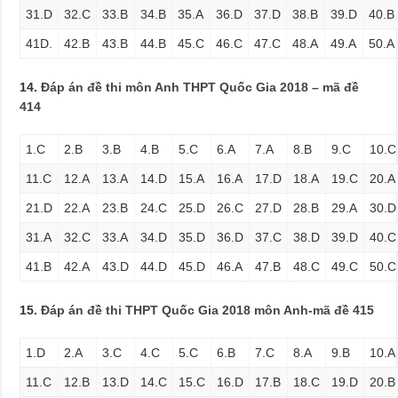
31.D
32.C
33.B
34.B
35.A
36.D
37.D
38.B
39.D
40.B
41D.
42.B
43.B
44.B
45.C
46.C
47.C
48.A
49.A
50.A
14.
Đáp án đề thi môn Anh THPT Quốc Gia 2018 – mã đề
414
1.C
2.B
3.B
4.B
5.C
6.A
7.A
8.B
9.C
10.C
11.C
12.A
13.A
14.D
15.A
16.A
17.D
18.A
19.C
20.A
21.D
22.A
23.B
24.C
25.D
26.C
27.D
28.B
29.A
30.D
31.A
32.C
33.A
34.D
35.D
36.D
37.C
38.D
39.D
40.C
41.B
42.A
43.D
44.D
45.D
46.A
47.B
48.C
49.C
50.C
15.
Đáp án đề thi THPT Quốc Gia 2018 môn Anh-mã đề 415
1.D
2.A
3.C
4.C
5.C
6.B
7.C
8.A
9.B
10.A
11.C
12.B
13.D
14.C
15.C
16.D
17.B
18.C
19.D
20.B