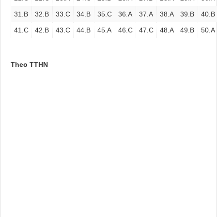
31.B
32.B
33.C
34.B
35.C
36.A
37.A
38.A
39.B
40.B
41.C
42.B
43.C
44.B
45.A
46.C
47.C
48.A
49.B
50.A
Theo TTHN