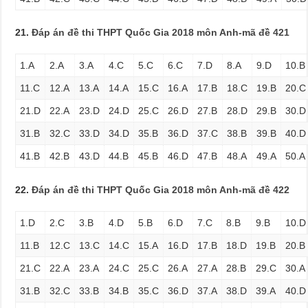
21.
Đáp án đề thi THPT Quốc Gia 2018 môn Anh-mã đề 421
1.A
2.A
3.A
4.C
5.C
6.C
7.D
8.A
9.D
10.B
11.C
12.A
13.A
14.A
15.C
16.A
17.B
18.C
19.B
20.C
21.D
22.A
23.D
24.D
25.C
26.D
27.B
28.D
29.B
30.D
31.B
32.C
33.D
34.D
35.B
36.D
37.C
38.B
39.B
40.D
41.B
42.B
43.D
44.B
45.B
46.D
47.B
48.A
49.A
50.A
22.
Đáp án đề thi THPT Quốc Gia 2018 môn Anh-mã đề 422
1.D
2.C
3.B
4.D
5.B
6.D
7.C
8.B
9.B
10.D
11.B
12.C
13.C
14.C
15.A
16.D
17.B
18.D
19.B
20.B
21.C
22.A
23.A
24.C
25.C
26.A
27.A
28.B
29.C
30.A
31.B
32.C
33.B
34.B
35.C
36.D
37.A
38.D
39.A
40.D