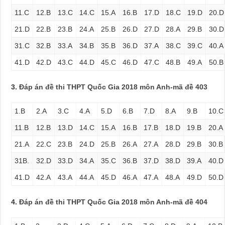
11.C
12.B
13.C
14.C
15.A
16.B
17.D
18.C
19.D
20.D
21.D
22.B
23.B
24.A
25.B
26.D
27.D
28.A
29.B
30.D
31.C
32.B
33.A
34.B
35.B
36.D
37.A
38.C
39.C
40.A
41.D
42.D
43.C
44.D
45.C
46.D
47.C
48.B
49.A
50.B
3.
Đáp án đề thi THPT Quốc Gia 2018 môn Anh-mã đề 403
1.B
2.A
3.C
4.A
5.D
6.B
7.D
8.A
9.B
10.C
11.B
12.B
13.D
14.C
15.A
16.B
17.B
18.D
19.B
20.A
21.A
22.C
23.B
24.D
25.B
26.A
27.A
28.D
29.B
30.B
31B.
32.D
33.D
34.A
35.C
36.B
37.D
38.D
39.A
40.D
41.D
42.A
43.A
44.A
45.D
46.A
47.A
48.A
49.D
50.D
4.
Đáp án đề thi THPT Quốc Gia 2018 môn Anh-mã đề 404