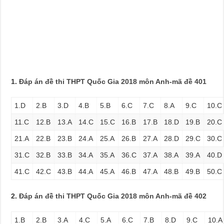
1.
Đáp án đề thi THPT Quốc Gia 2018 môn Anh-mã đề 401
1.D
2.B
3.D
4.B
5.B
6.C
7.C
8.A
9.C
10.C
11.C
12.B
13.A
14.C
15.C
16.B
17.B
18.D
19.B
20.C
21.A
22.B
23.B
24.A
25.A
26.B
27.A
28.D
29.C
30.C
31.C
32.B
33.B
34.A
35.A
36.C
37.A
38.A
39.A
40.D
41.C
42.C
43.B
44.A
45.A
46.B
47.A
48.B
49.B
50.C
2.
Đáp án đề thi THPT Quốc Gia 2018 môn Anh-mã đề 402
1.B
2.B
3.A
4.C
5.A
6.C
7.B
8.D
9.C
10.A