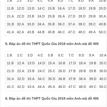
1.B
2.c
3.D
4.C
5.A
6.D
7.C
8.D
9.A
10.B
11.B
12.D
13.D
14.C
15.B
16.A
17.D
18.D
19.B
20.D
21.A
22.D
23.B
24.D
25.B
26.A
27.D
28.D
29.B
30.A
31.B
32.A
33.D
34.A
35.B
36.C
37.A
38.C
39.C
40.B
41.A
42.A
43.B
44.B
45.B
46.C
47.C
48.C
49.A
50.C
5.
Đáp án đề thi THPT Quốc Gia 2018 môn Anh-mã đề 405
1.B
2.C
3.D
4.C
5.B
6.C
7.C
8.D
9.A
10.A
11.B
12.A
13.D
14.D
15.A
16.B
17.D
18.A
19.B
20.C
21.D
22.A
23.B
24.C
25.C
26.D
27.B
28.B
29.B
30.D
31.A
32.D
33.A
34.C
35.D
36.B
37.B
38.A
39.D
40.C
41.C
42.D
43.A
44.A
45.A
46.D
47.C
48.D
49.C
50.C
6.
Đáp án đề thi THPT Quốc Gia 2018 môn Anh-mã đề 406