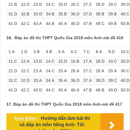
21.B
22.D
23.D
24.C
25.D
26.C
27.C
28.D
29.C
30.D
31.D
32.B
33.D
34.B
35.B
36.D
37.D
38.B
39.B
40.C
41.D
42.C
43.A
44.B
45.A
46.D
47.B
48.C
49.B
50.B
16.
Đáp án đề thi THPT Quốc Gia 2018 môn Anh-mã đề 416
1.A
2.D
3.B
4.B
5.A
6.C
7.C
8.A
9.D
10.C
11.C
12.A
13.D
14.C
15.D
16.B
17.A
18.D
19.C
20.D
21.D
22.C
23.A
24.C
25.A
26.A
27.C
28.A
29.A
30.C
31.C
32.D
33.A
34.A
35.A
36.D
37.A
38.D
39.C
40.D
41.D
42.C
43.D
44.C
45.A
46.A
47.B
48.B
49.D
50.D
17.
Đáp án đề thi THPT Quốc Gia 2018 môn Anh-mã đề 417
Xem thêm:
Hướng dẫn làm bài thi
và đáp án môn tiếng Anh- Tốt