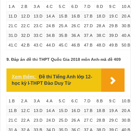
1.A
2.B
3.A
4.C
5.C
6.D
7.D
8.D
9.C
10.A
11.D
12.D
13.D
14.A
15.B
16.B
17.B
18.D
19.C
20.A
21.C
22.C
23.C
24.B
25.A
26.C
27.D
28.A
29.B
30.B
31.D
32.D
33.C
34.B
35.B
36.A
37.A
38.C
39.D
40.A
41.C
42.B
43.C
44.D
45.C
46.B
47.B
48.D
49.B
50.B
9.
Đáp án đề thi THPT Quốc Gia 2018 môn Anh-mã đề 409
Xem thêm:
Đề thi Tiếng Anh lớp 12-
học kỳ I-THPT Đào Duy Từ
1.B
2.A
3.A
4.A
5.C
6.C
7.D
8.B
9.C
10.B
11.B
12.C
13.D
14.A
15.D
16.D
17.B
18.B
19.A
20.A
21.C
22.A
23.D
24.D
25.D
26.A
27.C
28.B
29.C
30.B
31.A
32.A
33.B
34.D
35.D
36.C
37.A
38.D
39.C
40.B