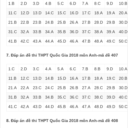
1.B
2.D
3.D
4.B
5.C
6.D
7.A
8.C
9.D
10.B
11.C
12.D
13.D
14.C
15.C
16.D
17.C
18.A
19.A
20.A
21.B
22.B
23.B
24.B
25.B
26.A
27.B
28.D
29.B
30.D
31.C
32.A
33.B
34.A
35.B
36.D
37.C
38.A
39.A
40.D
41.B
42.C
43.A
44.A
45.D
46.A
47.B
48.A
49.C
50.C
7.
Đáp án đề thi THPT Quốc Gia 2018 môn Anh-mã đề 407
1.C
2.D
3.C
4.A
5.A
6.C
7.B
8.B
9.D
10.A
11.B
12.C
13.D
14.B
15.D
16.A
17.B
18.A
19.C
20.B
21.A
22.A
23.C
24.C
25.B
26.B
27.A
28.C
29.B
30.D
31.B
32.A
33.B
34.B
35.C
36.C
37.C
38.C
39.D
40.C
41.C
42.A
43.D
44.D
45.B
46.A
47.A
48.D
49.D
50.C
8.
Đáp án đề thi THPT Quốc Gia 2018 môn Anh-mã đề 408