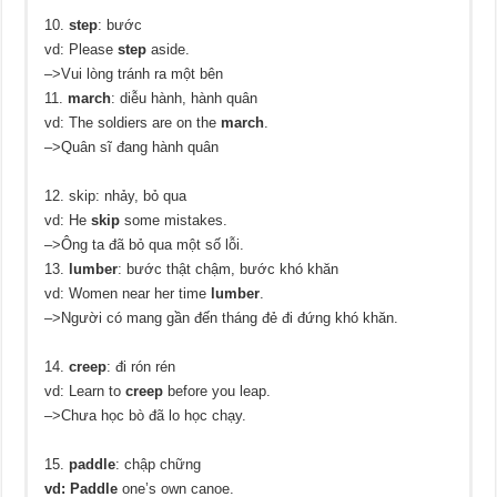
10.
step
: bước
vd: Please
step
aside.
–>Vui lòng tránh ra một bên
11.
march
: diễu hành, hành quân
vd: The soldiers are on the
march
.
–>Quân sĩ đang hành quân
12. skip: nhảy, bỏ qua
vd: He
skip
some mistakes.
–>Ông ta đã bỏ qua một số lỗi.
13.
lumber
: bước thật chậm, bước khó khăn
vd: Women near her time
lumber
.
–>Người có mang gần đến tháng đẻ đi đứng khó khăn.
14.
creep
: đi rón rén
vd: Learn to
creep
before you leap.
–>Chưa học bò đã lo học chạy.
15.
paddle
: chập chững
vd: Paddle
one’s own canoe.