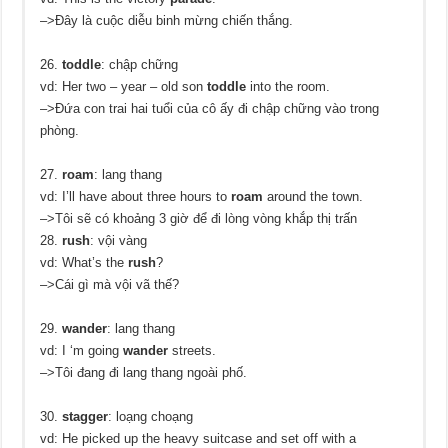
–>Đây là cuộc diễu binh mừng chiến thắng.
26.
toddle
: chập chững
vd: Her two – year – old son
toddle
into the room.
–>Đứa con trai hai tuổi của cô ấy đi chập chững vào trong
phòng.
27.
roam
: lang thang
vd: I’ll have about three hours to
roam
around the town.
–>Tôi sẽ có khoảng 3 giờ để đi lòng vòng khắp thị trấn
28.
rush
: vội vàng
vd: What’s the
rush
?
–>Cái gì mà vội vã thế?
29.
wander
: lang thang
vd: I ‘m going
wander
streets.
–>Tôi đang đi lang thang ngoài phố.
30.
stagger
: loạng choạng
vd: He picked up the heavy suitcase and set off with a