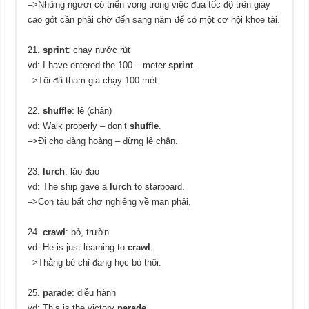
–>Những người có triển vọng trong việc đua tốc độ trên giày
cao gót cần phải chờ đến sang năm để có một cơ hội khoe tài.
21.
sprint
: chạy nước rút
vd: I have entered the 100 – meter
sprint
.
–>Tôi đã tham gia chạy 100 mét.
22.
shuffle
: lê (chân)
vd: Walk properly – don’t
shuffle
.
–>Đi cho đàng hoàng – đừng lê chân.
23.
lurch
: lảo đạo
vd: The ship gave a
lurch
to starboard.
–>Con tàu bất chợ nghiêng về mạn phải.
24.
crawl
: bò, trườn
vd: He is just learning to
crawl
.
–>Thằng bé chỉ đang học bò thôi.
25.
parade
: diễu hành
vd: This is the victory
parade
.