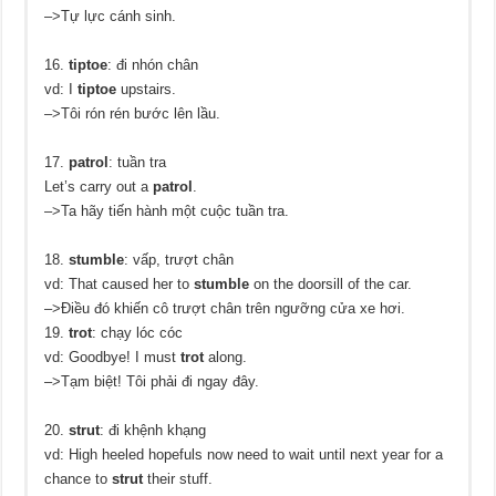
–>Tự lực cánh sinh.
16.
tiptoe
: đi nhón chân
vd: I
tiptoe
upstairs.
–>Tôi rón rén bước lên lầu.
17.
patrol
: tuần tra
Let’s carry out a
patrol
.
–>Ta hãy tiến hành một cuộc tuần tra.
18.
stumble
: vấp, trượt chân
vd: That caused her to
stumble
on the doorsill of the car.
–>Điều đó khiến cô trượt chân trên ngưỡng cửa xe hơi.
19.
trot
: chạy lóc cóc
vd: Goodbye! I must
trot
along.
–>Tạm biệt! Tôi phải đi ngay đây.
20.
strut
: đi khệnh khạng
vd: High heeled hopefuls now need to wait until next year for a
chance to
strut
their stuff.