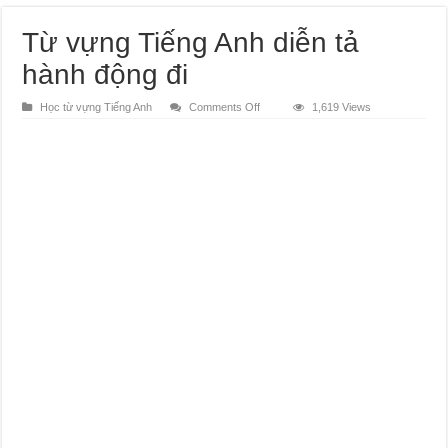
Từ vựng Tiếng Anh diễn tả
hành động đi
on
Học từ vựng Tiếng Anh
Comments Off
1,619 Views
Từ
vựng
Tiếng
Anh
diễn
tả
hành
động
đi