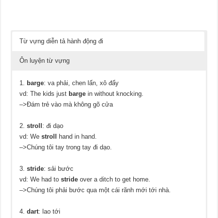
Từ vựng diễn tả hành động đi
Ôn luyện từ vựng
1.
barge
: va phải, chen lấn, xô đẩy
vd: The kids just
barge
in without knocking.
–>Đám trẻ vào mà không gõ cửa
2.
stroll
: đi dạo
vd: We
stroll
hand in hand.
–>Chúng tôi tay trong tay đi dạo.
3.
stride
: sải bước
vd: We had to
stride
over a ditch to get home.
–>Chúng tôi phải bước qua một cái rãnh mới tới nhà.
4.
dart
: lao tới