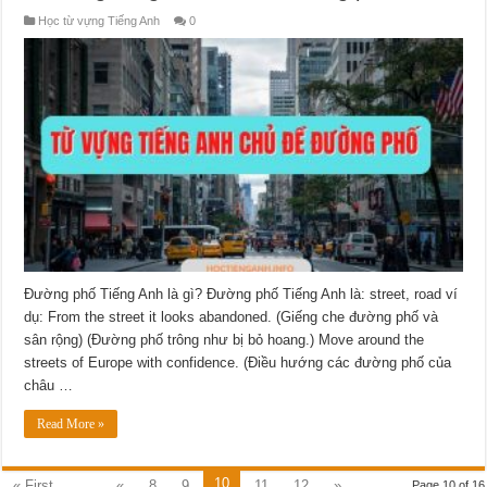
Học từ vựng Tiếng Anh
0
Đường phố Tiếng Anh là gì? Đường phố Tiếng Anh là: street, road ví
dụ: From the street it looks abandoned. (Giếng che đường phố và
sân rộng) (Đường phố trông như bị bỏ hoang.) Move around the
streets of Europe with confidence. (Điều hướng các đường phố của
châu …
Read More »
10
« First
...
«
8
9
11
12
»
...
Page 10 of 16