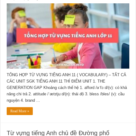
TỔNG HỢP TỪ VỰNG TIẾNG ANH 11 ( VOCABULARY) – TẤT CẢ
CÁC UNIT SGK TIẾNG ANH 11 THÍ ĐIỂM UNIT 1. THE
GENERATION GAP Khoảng cách thế hệ 1. afford /əˈfɔːd/(v): có khả
năng chi trả 2. attitude /ˈætɪtjuːd/(n): thái độ 3. bless /bles/ (v): cầu
nguyện 4. brand …
Read More »
Từ vựng tiếng Anh chủ đề Đường phố