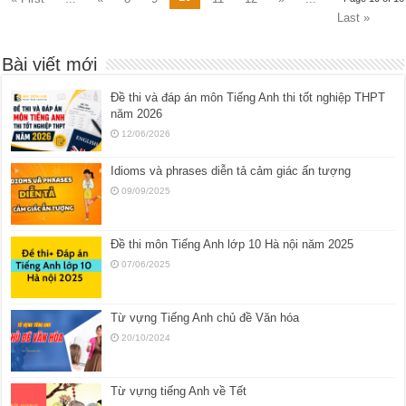
Last »
Bài viết mới
Đề thi và đáp án môn Tiếng Anh thi tốt nghiệp THPT
năm 2026
12/06/2026
Idioms và phrases diễn tả cảm giác ấn tượng
09/09/2025
Đề thi môn Tiếng Anh lớp 10 Hà nội năm 2025
07/06/2025
Từ vựng Tiếng Anh chủ đề Văn hóa
20/10/2024
Từ vựng tiếng Anh về Tết