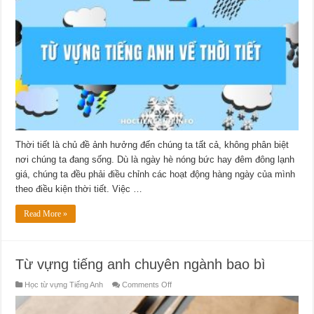
Anh
về
thời
tiết
Thời tiết là chủ đề ảnh hưởng đến chúng ta tất cả, không phân biệt
nơi chúng ta đang sống. Dù là ngày hè nóng bức hay đêm đông lạnh
giá, chúng ta đều phải điều chỉnh các hoạt động hàng ngày của mình
theo điều kiện thời tiết. Việc …
Read More »
Từ vựng tiếng anh chuyên ngành bao bì
on
Học từ vựng Tiếng Anh
Comments Off
Từ
vựng
tiếng