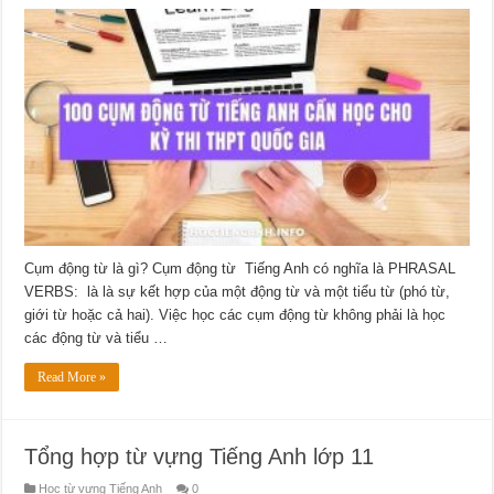
100
Cụm
động
từ
Tiếng
Anh
cần
học
cho
kỳ
thi
THPT
Quốc
gia
Cụm động từ là gì? Cụm động từ Tiếng Anh có nghĩa là PHRASAL
VERBS: là là sự kết hợp của một động từ và một tiểu từ (phó từ,
giới từ hoặc cả hai). Việc học các cụm động từ không phải là học
các động từ và tiểu …
Read More »
Tổng hợp từ vựng Tiếng Anh lớp 11
Học từ vựng Tiếng Anh
0