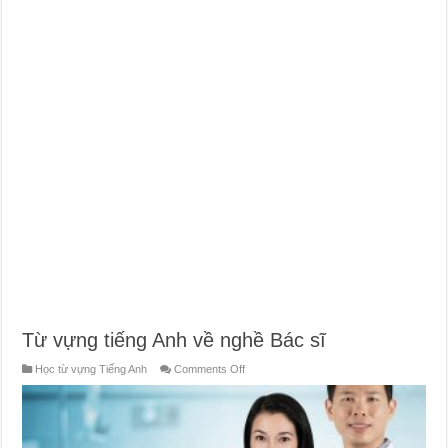
Từ vựng tiếng Anh về nghề Bác sĩ
on
Học từ vựng Tiếng Anh
Comments Off
Từ
vựng
tiếng
Anh
về
nghề