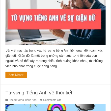
về
sự
giận
dữ
Bài viết này tập trung vào từ vựng tiếng Anh liên quan đến cảm xúc
giận dữ. Giận dữ là một trong những cảm xúc tự nhiên của con
người và có thể xảy ra trong nhiều tình huống khác nhau, từ những
việc nhỏ nhặt trong cuộc sống hàng …
Read More »
Từ vựng Tiếng Anh về thời tiết
on
Học từ vựng Tiếng Anh
Comments Off
Từ
vựng
Tiếng