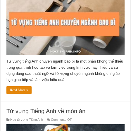
anh
chuyên
ngành
bao
bì
Từ vựng tiếng Anh chuyên ngành bao bì là một phần không thể thiếu
trong quá trình học tập và làm việc trong lĩnh vực này. Hiểu và sử
dụng đúng các thuật ngữ và từ vựng chuyên ngành không chỉ giúp
bạn giao tiếp và làm việc hiệu quả …
Read More »
Từ vựng Tiếng Anh về món ăn
on
Học từ vựng Tiếng Anh
Comments Off
Từ
vựng
Tiếng